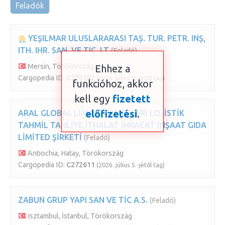
Feladók
YEŞILMAR ULUSLARARASI TAȘ. TUR. PETR. INȘ,
ITH. IHR. SAN. VE TIC .LT
(Feladó)
Mersin, Törökország
Ehhez a
Cargopedia ID:
C272782
(2026. július 8.-jétől tag)
funkcióhoz, akkor
kell egy
fizetett
előfizetési
.
ARAL GLOBAL LİMAN HİZMETLERİ LOJİSTİK
TAHMİL TAHLİYE İTHALAT İHRACAT İNŞAAT GIDA
LİMİTED ŞİRKETİ
(Feladó)
Antiochia, Hatay, Törökország
Cargopedia ID:
C272611
(2026. július 5.-jétől tag)
ZABUN GRUP YAPI SAN VE TİC A.S.
(Feladó)
Isztambul, İstanbul, Törökország