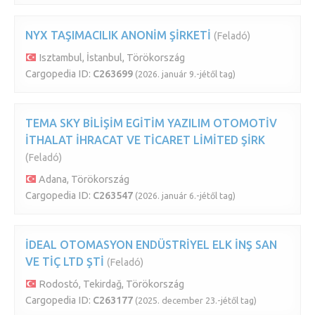
NYX TAŞIMACILIK ANONİM ŞİRKETİ
(Feladó)
Isztambul, İstanbul, Törökország
Cargopedia ID:
C263699
(2026. január 9.-jétől tag)
TEMA SKY BİLİŞİM EGİTİM YAZILIM OTOMOTİV
İTHALAT İHRACAT VE TİCARET LİMİTED ŞİRK
(Feladó)
Adana, Törökország
Cargopedia ID:
C263547
(2026. január 6.-jétől tag)
İDEAL OTOMASYON ENDÜSTRİYEL ELK İNŞ SAN
VE TİÇ LTD ŞTİ
(Feladó)
Rodostó, Tekirdağ, Törökország
Cargopedia ID:
C263177
(2025. december 23.-jétől tag)