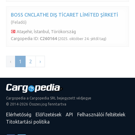
BOSS CNCLATHE DIŞ TİCARET LİMİTED ŞİRKETİ
(Feladó)
Ataşehir, İstanbul, Törökország
Cargopedia ID:
C260164
(2025. október 24.-jétől tag)
‹
1
2
›
Cargopedia a Cargopedia SRL bejegyzett védjegye
© 2014-2026 Összes jog fenntartva
Elérhetőség
Előfizetések
API
Felhasználói feltételek
Titoktartási politika