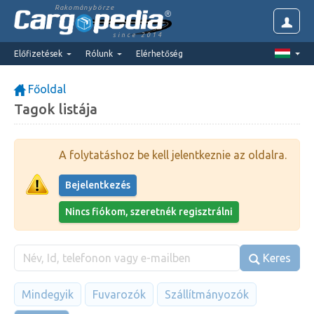
Rakománybörze
since 2014
Előfizetések
Rólunk
Elérhetőség
Főoldal
Tagok listája
A folytatáshoz be kell jelentkeznie az oldalra.
Bejelentkezés
Nincs fiókom, szeretnék regisztrálni
Keres
Mindegyik
Fuvarozók
Szállítmányozók