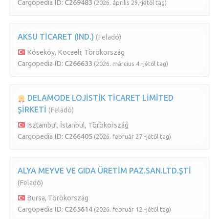
Cargopedia ID:
C269483
(2026. április 29.-jétől tag)
AKSU TİCARET (IND.)
(Feladó)
Köseköy, Kocaeli, Törökország
Cargopedia ID:
C266633
(2026. március 4.-jétől tag)
DELAMODE LOJİSTİK TİCARET LİMİTED
ŞİRKETİ
(Feladó)
Isztambul, İstanbul, Törökország
Cargopedia ID:
C266405
(2026. február 27.-jétől tag)
ALYA MEYVE VE GIDA ÜRETİM PAZ.SAN.LTD.ŞTİ
(Feladó)
Bursa, Törökország
Cargopedia ID:
C265614
(2026. február 12.-jétől tag)