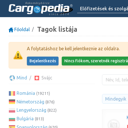
Rakománybörze
Előfizetések és szolg
since 2014
Tagok listája
Főoldal
A folytatáshoz be kell jelentkeznie az oldalra.
Bejelentkezés
Nincs fiókom, szeretnék regisztrá
Mind
Svájc
Románia
(19211)
Mindegyik
Németország
(876)
Lengyelország
(822)
Bulgária
(813)
Spanyolország
(670)