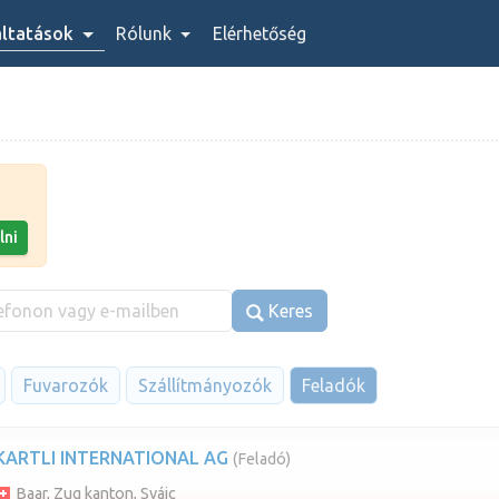
áltatások
Rólunk
Elérhetőség
lni
Keres
Fuvarozók
Szállítmányozók
Feladók
KARTLI INTERNATIONAL AG
(Feladó)
Baar, Zug kanton, Svájc