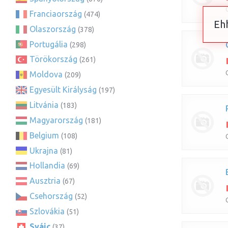
Franciaország
(474)
Ehh
Olaszország
(378)
Portugália
(298)
Törökország
(261)
Moldova
(209)
Egyesült Királyság
(197)
Litvánia
(183)
Magyarország
(181)
Belgium
(108)
Ukrajna
(81)
Hollandia
(69)
Ausztria
(67)
Csehország
(52)
Szlovákia
(51)
Svájc
(37)