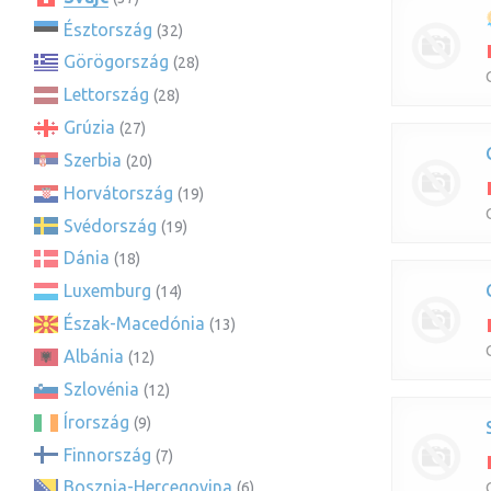
Észtország
(32)
Görögország
(28)
Lettország
(28)
Grúzia
(27)
Szerbia
(20)
Horvátország
(19)
Svédország
(19)
Dánia
(18)
Luxemburg
(14)
Észak-Macedónia
(13)
Albánia
(12)
Szlovénia
(12)
Írország
(9)
Finnország
(7)
Bosznia-Hercegovina
(6)