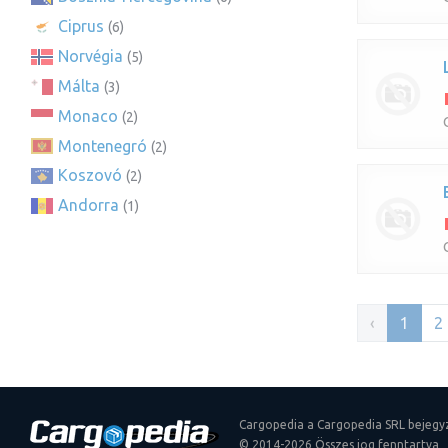
Ciprus
(6)
Norvégia
(5)
Málta
(3)
Monaco
(2)
Montenegró
(2)
Koszovó
(2)
Andorra
(1)
‹
1
2
Cargopedia a Cargopedia SRL bejegy
© 2014-2026 Összes jog fenntartva