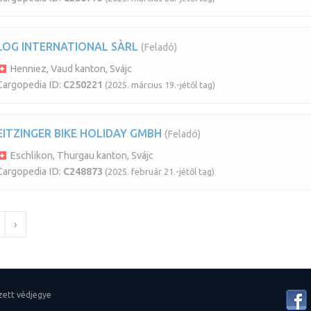
LOG INTERNATIONAL SÀRL
(Feladó)
Henniez, Vaud kanton, Svájc
Cargopedia ID:
C250221
(2025. március 19.-jétől tag)
EITZINGER BIKE HOLIDAY GMBH
(Feladó)
Eschlikon, Thurgau kanton, Svájc
Cargopedia ID:
C248873
(2025. február 21.-jétől tag)
›
zett védjegye