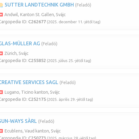
SUTTER LANDTECHNIK GMBH
(Feladó)
Andwil, Kanton St. Gallen, Svájc
Cargopedia ID:
C262677
(2025. december 11.-jétől tag)
GLAS-MÜLLER AG
(Feladó)
Zürich, Svájc
Cargopedia ID:
C255852
(2025. július 25.-jétől tag)
CREATIVE SERVICES SAGL
(Feladó)
Lugano, Ticino kanton, Svájc
Cargopedia ID:
C252175
(2025. április 29.-jétől tag)
SUN-WAYS SÀRL
(Feladó)
Ecublens, Vaud kanton, Svájc
Cargopedia ID:
C250773
(2025. március 28.-jétől tag)