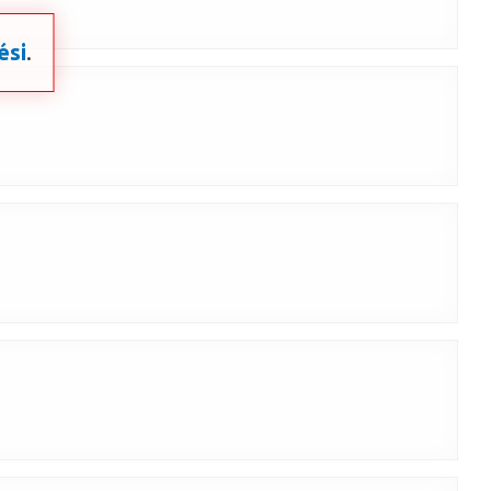
ési
.