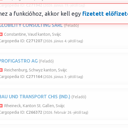
Cargopedia ID:
C271942
(2026. június 19.-jétől tag)
ez a funkcióhoz, akkor kell egy
fizetett előfizet
GLOBILITY CONSULTING SÀRL
(Feladó)
Constantine, Vaud kanton, Svájc
Cargopedia ID:
C271207
(2026. június 4.-jétől tag)
PROFIGASTRO AG
(Feladó)
Reichenburg, Schwyz kanton, Svájc
Cargopedia ID:
C271164
(2026. június 3.-jétől tag)
BAU UND TRANSPORT CHIS (IND.)
(Feladó)
Rheineck, Kanton St. Gallen, Svájc
Cargopedia ID:
C266372
(2026. február 26.-jétől tag)