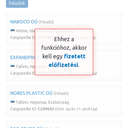
Feladók
NABOCO OÜ
(Feladó)
Ahtme, Ida-Virumaa, Észtország
Cargopedia ID:
C273883
(2026. július 31.-jétől tag)
Ehhez a
funkcióhoz, akkor
kell egy
fizetett
EXPANDPROF OÜ
(Feladó)
előfizetési
.
Tallinn, Harjumaa, Észtország
Cargopedia ID:
C270332
(2026. május 17.-jétől tag)
NORES PLASTIC OÜ
(Feladó)
Tallinn, Harjumaa, Észtország
Cargopedia ID:
C269043
(2026. április 21.-jétől tag)