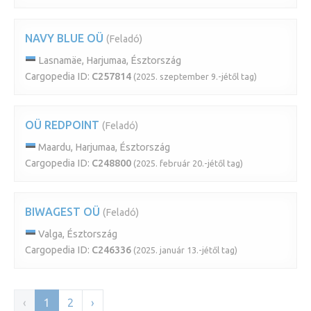
NAVY BLUE OÜ
(Feladó)
Lasnamäe, Harjumaa, Észtország
Cargopedia ID:
C257814
(2025. szeptember 9.-jétől tag)
OÜ REDPOINT
(Feladó)
Maardu, Harjumaa, Észtország
Cargopedia ID:
C248800
(2025. február 20.-jétől tag)
BIWAGEST OÜ
(Feladó)
Valga, Észtország
Cargopedia ID:
C246336
(2025. január 13.-jétől tag)
‹
1
2
›