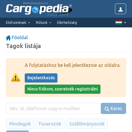
Rakománybörze
since 2014
Előfizetések
Rólunk
Elérhetőség
Főoldal
Tagok listája
A folytatáshoz be kell jelentkeznie az oldalra.
Bejelentkezés
Nincs fiókom, szeretnék regisztrálni
Keres
Mindegyik
Fuvarozók
Szállítmányozók