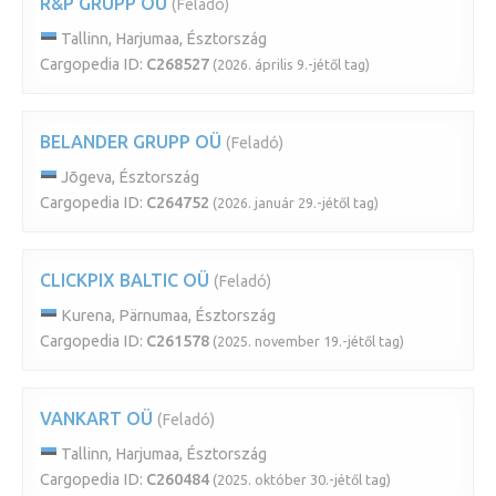
R&P GRUPP OÜ
(Feladó)
Tallinn, Harjumaa, Észtország
Cargopedia ID:
C268527
(2026. április 9.-jétől tag)
BELANDER GRUPP OÜ
(Feladó)
Jõgeva, Észtország
Cargopedia ID:
C264752
(2026. január 29.-jétől tag)
CLICKPIX BALTIC OÜ
(Feladó)
Kurena, Pärnumaa, Észtország
Cargopedia ID:
C261578
(2025. november 19.-jétől tag)
VANKART OÜ
(Feladó)
Tallinn, Harjumaa, Észtország
Cargopedia ID:
C260484
(2025. október 30.-jétől tag)