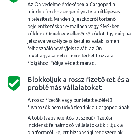
Az Ön védelme érdekében a Cargopedia
minden fiókhoz engedélyezte a kétlépéses
hitelesítést. Minden új eszközről történő
bejelentkezéskor e-mailben vagy SMS-ben
küldünk Önnek egy ellenőrző kódot. Így még ha
jelszava veszélybe is kerül és valaki ismeri
felhasználónevét/jelszavát, az Ön
jóváhagyása nélkül nem férhet hozzá a
fiókjához. Fiókja védett marad.
Blokkoljuk a rossz fizetőket és a
problémás vállalatokat
A rossz fizetők vagy büntetett előéletű
fuvarozók nem üdvözlendők a Cargopediánál!
A több (vagy jelentős összegű) fizetési
incidenst felhalmozó vállalatokat kitiltjuk a
platformról. Fejlett biztonsági rendszereink