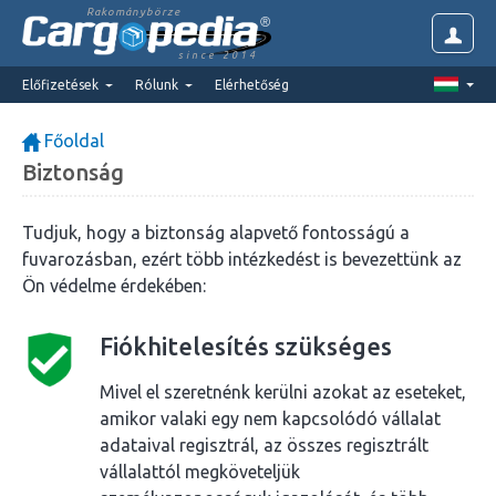
Rakománybörze
since 2014
Előfizetések
Rólunk
Elérhetőség
Főoldal
Biztonság
Tudjuk, hogy a biztonság alapvető fontosságú a
fuvarozásban, ezért több intézkedést is bevezettünk az
Ön védelme érdekében:
Fiókhitelesítés szükséges
Mivel el szeretnénk kerülni azokat az eseteket,
amikor valaki egy nem kapcsolódó vállalat
adataival regisztrál, az összes regisztrált
vállalattól megköveteljük