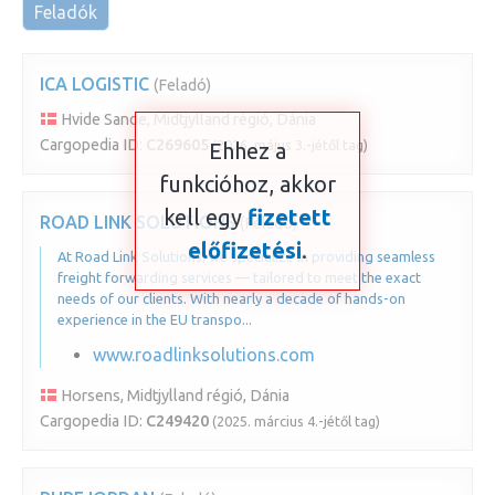
Feladók
ICA LOGISTIC
(Feladó)
Hvide Sande, Midtjylland régió, Dánia
Cargopedia ID:
C269605
(2026. május 3.-jétől tag)
Ehhez a
funkcióhoz, akkor
kell egy
fizetett
ROAD LINK SOLUTIONS
(Feladó)
előfizetési
.
At Road Link Solutions, we specialize in providing seamless
freight forwarding services — tailored to meet the exact
needs of our clients. With nearly a decade of hands-on
experience in the EU transpo...
www.roadlinksolutions.com
Horsens, Midtjylland régió, Dánia
Cargopedia ID:
C249420
(2025. március 4.-jétől tag)