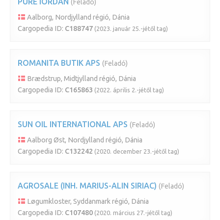
PURE IORDAN
(Feladó)
Aalborg, Nordjylland régió, Dánia
Cargopedia ID:
C188747
(2023. január 25.-jétől tag)
ROMANITA BUTIK APS
(Feladó)
Brædstrup, Midtjylland régió, Dánia
Cargopedia ID:
C165863
(2022. április 2.-jétől tag)
SUN OIL INTERNATIONAL APS
(Feladó)
Aalborg Øst, Nordjylland régió, Dánia
Cargopedia ID:
C132242
(2020. december 23.-jétől tag)
AGROSALE (INH. MARIUS-ALIN SIRIAC)
(Feladó)
Løgumkloster, Syddanmark régió, Dánia
Cargopedia ID:
C107480
(2020. március 27.-jétől tag)