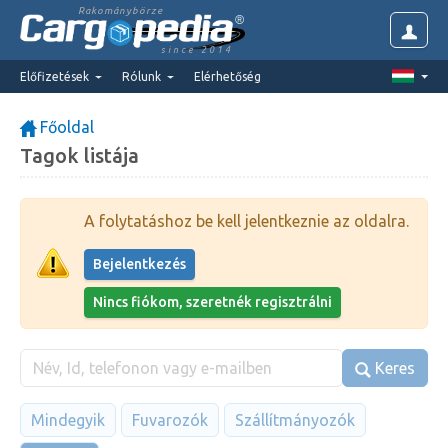
Rakománybörze
since 2014
Előfizetések
Rólunk
Elérhetőség
Főoldal
Tagok listája
A folytatáshoz be kell jelentkeznie az oldalra.
Bejelentkezés
Nincs fiókom, szeretnék regisztrálni
Keres
Mindegyik
Fuvarozók
Szállítmányozók