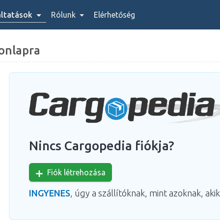
áltatások
Rólunk
Elérhetőség
onlapra
Nincs Cargopedia fiókja?
Fiók létrehozása
INGYENES
, úgy a szállítóknak, mint azoknak, akik