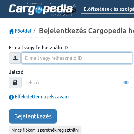
Rakománybörze
Előfizetések és szolg
since 2014
Bejelentkezés Cargopedia h
Főoldal
E-mail vagy felhasználó ID
Jelszó
Elfelejtettem a jelszavam
Bejelentkezés
Nincs fiókom, szeretnék regisztrálni