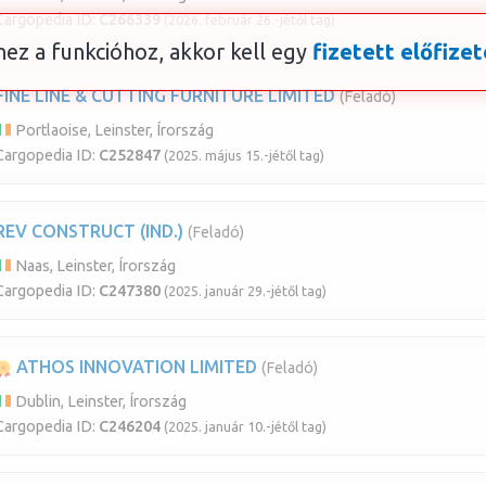
Cargopedia ID:
C266339
(2026. február 26.-jétől tag)
ez a funkcióhoz, akkor kell egy
fizetett előfizet
FINE LINE & CUTTING FURNITURE LIMITED
(Feladó)
Portlaoise, Leinster, Írország
Cargopedia ID:
C252847
(2025. május 15.-jétől tag)
REV CONSTRUCT (IND.)
(Feladó)
Naas, Leinster, Írország
Cargopedia ID:
C247380
(2025. január 29.-jétől tag)
ATHOS INNOVATION LIMITED
(Feladó)
Dublin, Leinster, Írország
Cargopedia ID:
C246204
(2025. január 10.-jétől tag)