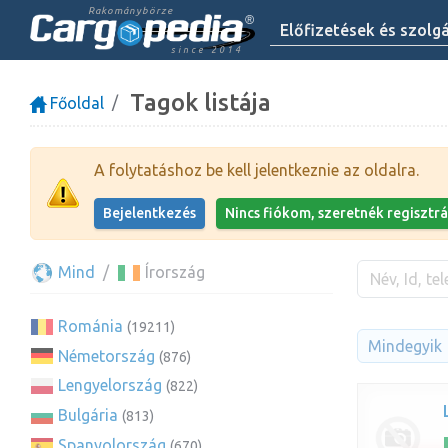
Rakománybörze
Előfizetések és szolg
since 2014
Tagok listája
Főoldal
A folytatáshoz be kell jelentkeznie az oldalra.
Bejelentkezés
Nincs fiókom, szeretnék regisztrá
Mind
Írország
Románia
(19211)
Mindegyik
Németország
(876)
Lengyelország
(822)
Bulgária
(813)
Spanyolország
(670)