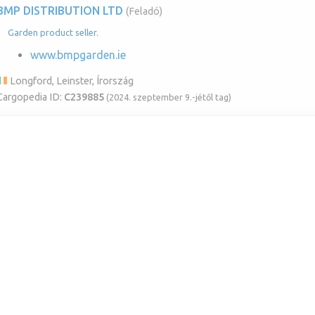
BMP DISTRIBUTION LTD
(Feladó)
Garden product seller.
www.bmpgarden.ie
Longford, Leinster, Írország
Cargopedia ID:
C239885
(2024. szeptember 9.-jétől tag)