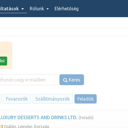
áltatások
Rólunk
Elérhetőség
lni
Keres
Fuvarozók
Szállítmányozók
Feladók
LUXURY DESSERTS AND DRINKS LTD.
(Feladó)
Dublin, Leinster, Írország