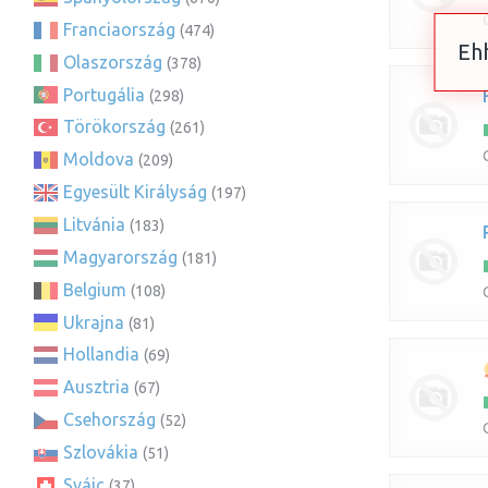
Franciaország
(474)
Ehh
Olaszország
(378)
Portugália
(298)
Törökország
(261)
Moldova
(209)
Egyesült Királyság
(197)
Litvánia
(183)
Magyarország
(181)
Belgium
(108)
Ukrajna
(81)
Hollandia
(69)
Ausztria
(67)
Csehország
(52)
Szlovákia
(51)
Svájc
(37)