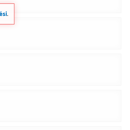
ési
.