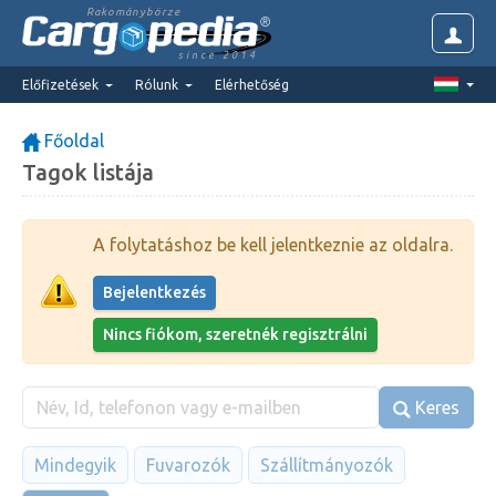
Rakománybörze
since 2014
Előfizetések
Rólunk
Elérhetőség
Főoldal
Tagok listája
A folytatáshoz be kell jelentkeznie az oldalra.
Bejelentkezés
Nincs fiókom, szeretnék regisztrálni
Keres
Mindegyik
Fuvarozók
Szállítmányozók