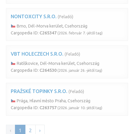
NONTOXCITY S.R.O.
(Feladó)
Brno, Dél-Morva kerület, Csehország
Cargopedia ID:
C265347
(2026. február 7.-jétől tag)
VBT HOLECZECH S.R.O.
(Feladó)
Ratíškovice, Dél-Morva kerület, Csehország
Cargopedia ID:
C264530
(2026. január 26.-jétől tag)
PRAŽSKÉ TOPINKY S.R.O.
(Feladó)
Prága, Hlavní město Praha, Csehország
Cargopedia ID:
C263757
(2026. január 10.-jétől tag)
‹
1
2
›