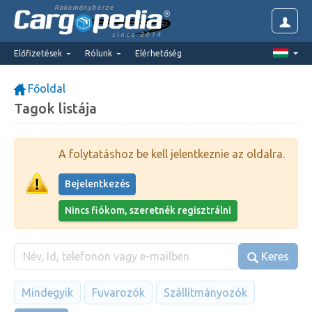
Rakománybörze
since 2014
Előfizetések
Rólunk
Elérhetőség
Főoldal
Tagok listája
A folytatáshoz be kell jelentkeznie az oldalra.
Bejelentkezés
Nincs fiókom, szeretnék regisztrálni
Keres
Mindegyik
Fuvarozók
Szállítmányozók