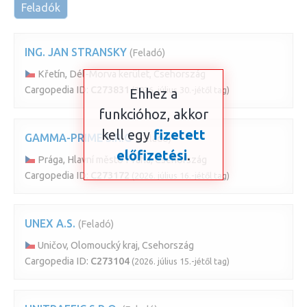
Feladók
ING. JAN STRANSKY
(Feladó)
Křetín, Dél-Morva kerület, Csehország
Cargopedia ID:
C273831
(2026. július 30.-jétől tag)
Ehhez a
funkcióhoz, akkor
kell egy
fizetett
GAMMA-PRIME S.R.O
(Feladó)
előfizetési
.
Prága, Hlavní město Praha, Csehország
Cargopedia ID:
C273172
(2026. július 16.-jétől tag)
UNEX A.S.
(Feladó)
Uničov, Olomoucký kraj, Csehország
Cargopedia ID:
C273104
(2026. július 15.-jétől tag)