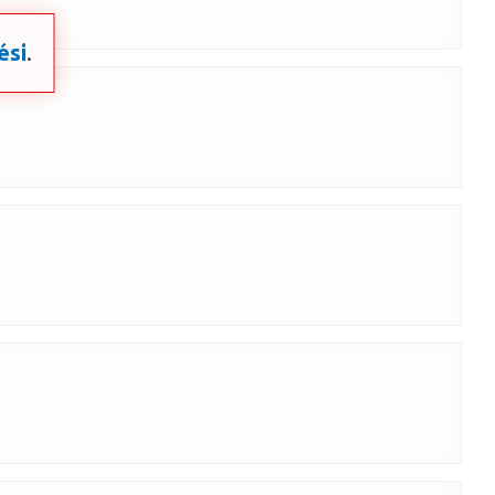
ési
.