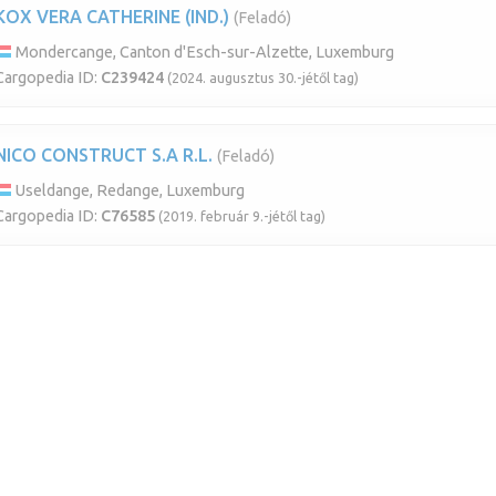
KOX VERA CATHERINE (IND.)
(Feladó)
Mondercange, Canton d'Esch-sur-Alzette, Luxemburg
Cargopedia ID:
C239424
(2024. augusztus 30.-jétől tag)
NICO CONSTRUCT S.A R.L.
(Feladó)
Useldange, Redange, Luxemburg
Cargopedia ID:
C76585
(2019. február 9.-jétől tag)