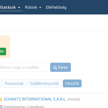
áltatások
Rólunk
Elérhetőség
lni
Keres
Fuvarozók
Szállítmányozók
Feladók
SCHANTZ INTERNATIONAL S.A.R.L.
(Feladó)
Grevenmacher, Luxemburg