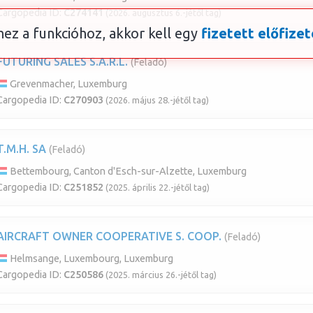
Cargopedia ID:
C274141
(2026. augusztus 6.-jétől tag)
ez a funkcióhoz, akkor kell egy
fizetett előfizet
FUTURING SALES S.A.R.L.
(Feladó)
Grevenmacher, Luxemburg
Cargopedia ID:
C270903
(2026. május 28.-jétől tag)
T.M.H. SA
(Feladó)
Bettembourg, Canton d'Esch-sur-Alzette, Luxemburg
Cargopedia ID:
C251852
(2025. április 22.-jétől tag)
AIRCRAFT OWNER COOPERATIVE S. COOP.
(Feladó)
Helmsange, Luxembourg, Luxemburg
Cargopedia ID:
C250586
(2025. március 26.-jétől tag)