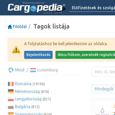
Rakománybörze
Előfizetések és szolg
since 2014
Tagok listája
Főoldal
A folytatáshoz be kell jelentkeznie az oldalra.
Bejelentkezés
Nincs fiókom, szeretnék regisztrá
Mind
Luxemburg
Románia
(19196)
Mindegyik
Németország
(876)
Lengyelország
(821)
Bulgária
(812)
Spanyolország
(670)