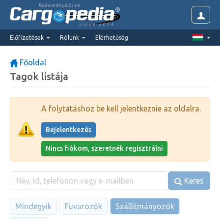
Rakománybörze
since 2014
Előfizetések
Rólunk
Elérhetőség
Főoldal
Tagok listája
A folytatáshoz be kell jelentkeznie az oldalra.
Bejelentkezés
Nincs fiókom, szeretnék regisztrálni
Keres
Mindegyik
Fuvarozók
Szállítmányozók