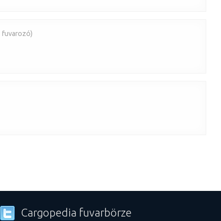
 fuvarozó)
Cargopedia fuvarbörze