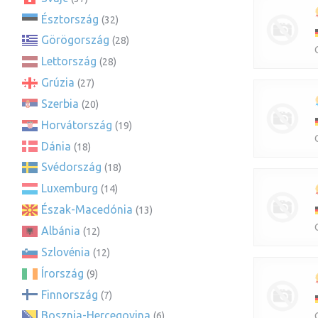
Észtország
(32)
Görögország
(28)
Lettország
(28)
Grúzia
(27)
Szerbia
(20)
Horvátország
(19)
Dánia
(18)
Svédország
(18)
Luxemburg
(14)
Észak-Macedónia
(13)
Albánia
(12)
Szlovénia
(12)
Írország
(9)
Finnország
(7)
Bosznia-Hercegovina
(6)