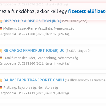
Cargopedia ID:
C272676
(2026. július 6.-jétől tag)
ez a funkcióhoz, akkor kell egy
fizetett előfizet
DISZPO HR & DISPOSITION (IND.)
(Szállítmányozó)
Mülheim, Észak-Rajna-Vesztfália, Németország
Cargopedia ID:
C271588
(2026. június 12.-jétől tag)
RB CARGO FRANKFURT (ODER) UG
(Szállítmányozó)
Frankfurt an der Oder, Brandenburg, Németország
Cargopedia ID:
C271560
(2026. június 11.-jétől tag)
BAUMSTARK TRANSPORTE GMBH
(Szállítmányozó és fuvaroz
Plattling, Bajorország, Németország
Cargopedia ID:
C271431
(2026. június 9.-jétől tag)