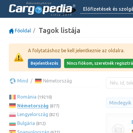
Rakománybörze
Előfizetések és szolg
since 2014
Tagok listája
Főoldal
A folytatáshoz be kell jelentkeznie az oldalra.
Bejelentkezés
Nincs fiókom, szeretnék regisztrá
Mind
Németország
Románia
(19210)
Mindegyik
Németország
(877)
Lengyelország
(821)
Bulgária
(812)
Spanyolország
(672)