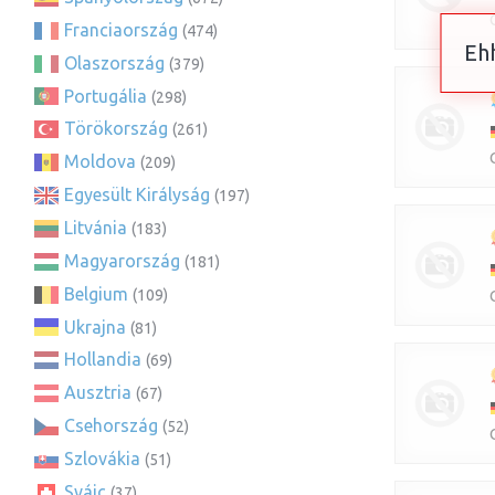
Franciaország
(474)
Ehh
Olaszország
(379)
Portugália
(298)
Törökország
(261)
Moldova
(209)
Egyesült Királyság
(197)
Litvánia
(183)
Magyarország
(181)
Belgium
(109)
Ukrajna
(81)
Hollandia
(69)
Ausztria
(67)
Csehország
(52)
Szlovákia
(51)
Svájc
(37)