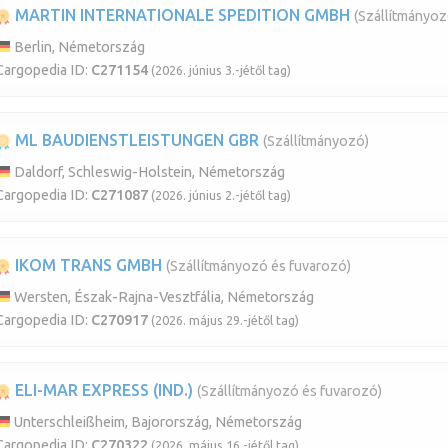
MARTIN INTERNATIONALE SPEDITION GMBH
(Szállítmányoz
Berlin, Németország
Cargopedia ID:
C271154
(2026. június 3.-jétől tag)
ML BAUDIENSTLEISTUNGEN GBR
(Szállítmányozó)
Daldorf, Schleswig-Holstein, Németország
Cargopedia ID:
C271087
(2026. június 2.-jétől tag)
IKOM TRANS GMBH
(Szállítmányozó és fuvarozó)
Wersten, Észak-Rajna-Vesztfália, Németország
Cargopedia ID:
C270917
(2026. május 29.-jétől tag)
ELI-MAR EXPRESS (IND.)
(Szállítmányozó és fuvarozó)
Unterschleißheim, Bajorország, Németország
Cargopedia ID:
C270322
(2026. május 16.-jétől tag)