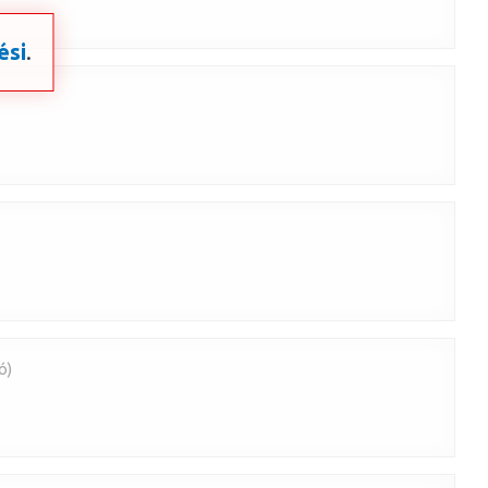
ési
.
ó)