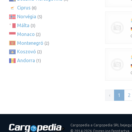
Ciprus
(6)
Norvégia
(5)
Málta
(3)
Monaco
(2)
Montenegró
(2)
Koszovó
(2)
Andorra
(1)
‹
1
2
Cargopedia a Cargopedia SRL bejegy
© 2014-2026 Összes jog fenntartva