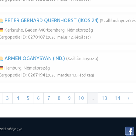
PETER GERHARD QUERNHORST (IKOS 24)
(Szállítmányozó és
Karlsruhe, Baden-Württemberg, Németország
Cargopedia ID:
C270107
(2026. május 12.-jétől tag)
ARMEN OGANYSYAN (IND.)
(Szállítmányozó)
Hamburg, Németország
Cargopedia ID:
C267194
(2026. március 13.-jétől tag)
3
4
5
6
7
8
9
10
...
13
14
›
zett védjegye