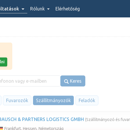
áltatások
Rólunk
Elérhetőség
lni
Keres
Fuvarozók
Szállítmányozók
Feladók
BAUSCH & PARTNERS LOGISTICS GMBH
(Szállítmányozó és fuva
Frankfurt, Hessen, Németország