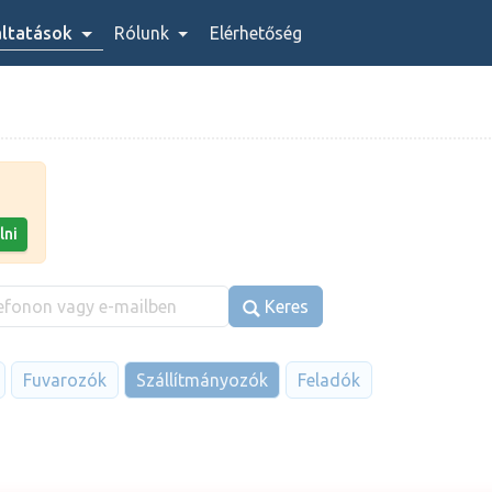
áltatások
Rólunk
Elérhetőség
lni
Keres
Fuvarozók
Szállítmányozók
Feladók