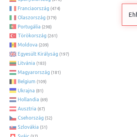
Franciaország
(474)
Ehh
Olaszország
(379)
Portugália
(298)
Törökország
(261)
Moldova
(209)
Egyesült Királyság
(197)
Litvánia
(183)
Magyarország
(181)
Belgium
(109)
Ukrajna
(81)
Hollandia
(69)
Ausztria
(67)
Csehország
(52)
Szlovákia
(51)
Svájc
(37)