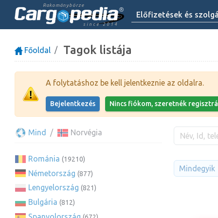
Rakománybörze
Előfizetések és szolg
since 2014
Tagok listája
Főoldal
A folytatáshoz be kell jelentkeznie az oldalra.
Bejelentkezés
Nincs fiókom, szeretnék regisztrá
Mind
Norvégia
Románia
(19210)
Mindegyik
Németország
(877)
Lengyelország
(821)
Bulgária
(812)
Spanyolország
(672)