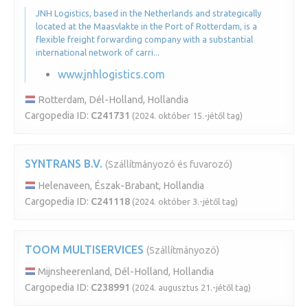
JNH Logistics, based in the Netherlands and strategically
located at the Maasvlakte in the Port of Rotterdam, is a
flexible freight forwarding company with a substantial
international network of carri...
www.jnhlogistics.com
Rotterdam, Dél-Holland, Hollandia
Cargopedia ID:
C241731
(2024. október 15.-jétől tag)
SYNTRANS B.V.
(Szállítmányozó és fuvarozó)
Helenaveen, Észak-Brabant, Hollandia
Cargopedia ID:
C241118
(2024. október 3.-jétől tag)
TOOM MULTISERVICES
(Szállítmányozó)
Mijnsheerenland, Dél-Holland, Hollandia
Cargopedia ID:
C238991
(2024. augusztus 21.-jétől tag)