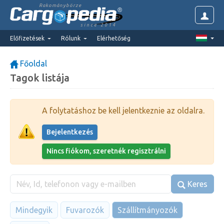
Rakománybörze
since 2014
Előfizetések
Rólunk
Elérhetőség
Főoldal
Tagok listája
A folytatáshoz be kell jelentkeznie az oldalra.
Bejelentkezés
Nincs fiókom, szeretnék regisztrálni
Keres
Mindegyik
Fuvarozók
Szállítmányozók