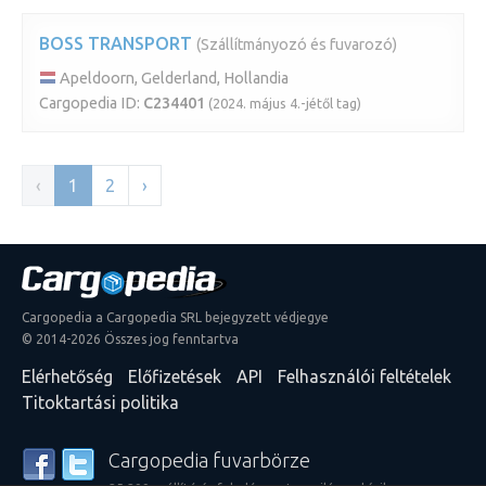
BOSS TRANSPORT
(Szállítmányozó és fuvarozó)
Apeldoorn, Gelderland, Hollandia
Cargopedia ID:
C234401
(2024. május 4.-jétől tag)
‹
1
2
›
Cargopedia a Cargopedia SRL bejegyzett védjegye
© 2014-2026 Összes jog fenntartva
Elérhetőség
Előfizetések
API
Felhasználói feltételek
Titoktartási politika
Cargopedia fuvarbörze