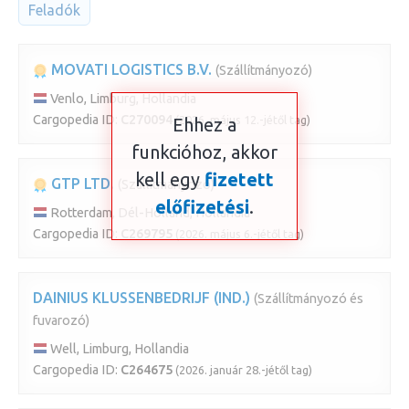
Feladók
MOVATI LOGISTICS B.V.
(Szállítmányozó)
Venlo, Limburg, Hollandia
Cargopedia ID:
C270094
(2026. május 12.-jétől tag)
Ehhez a
funkcióhoz, akkor
kell egy
fizetett
GTP LTD.
(Szállítmányozó)
előfizetési
.
Rotterdam, Dél-Holland, Hollandia
Cargopedia ID:
C269795
(2026. május 6.-jétől tag)
DAINIUS KLUSSENBEDRIJF (IND.)
(Szállítmányozó és
fuvarozó)
Well, Limburg, Hollandia
Cargopedia ID:
C264675
(2026. január 28.-jétől tag)