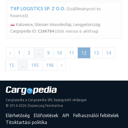
TXP LOGISTICS SP. Z O.O.
(Szállítmányozó és
fuvarozó)
Katowice, Silesian Voivodeship, Lengyelország
Cargopedia ID:
C266764
(2026. március 6.-jétől tag)
‹
1
2
...
9
10
11
12
13
14
15
...
195
196
›
Cargopedia a Cargopedia SRL bejegyzett védjegye
© 2014-2026 Összes jog fenntartva
Elérhetőség
Előfizetések
API
Felhasználói feltételek
Titoktartási politika