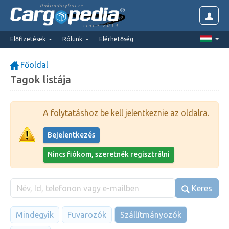
Rakománybörze
since 2014
Előfizetések
Rólunk
Elérhetőség
Főoldal
Tagok listája
A folytatáshoz be kell jelentkeznie az oldalra.
Bejelentkezés
Nincs fiókom, szeretnék regisztrálni
Keres
Mindegyik
Fuvarozók
Szállítmányozók