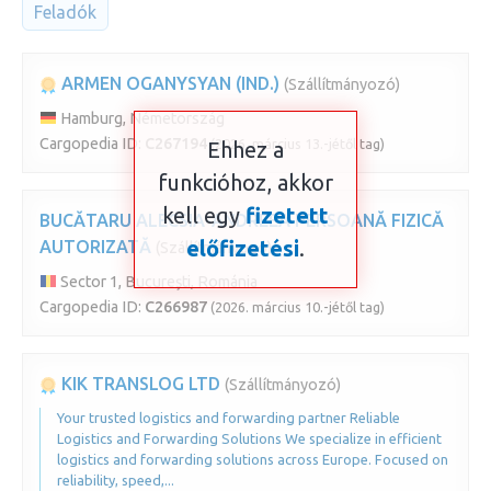
Feladók
ARMEN OGANYSYAN (IND.)
(Szállítmányozó)
Hamburg, Németország
Cargopedia ID:
C267194
(2026. március 13.-jétől tag)
Ehhez a
funkcióhoz, akkor
kell egy
fizetett
BUCĂTARU ALECSIA-ANDREEA PERSOANĂ FIZICĂ
előfizetési
.
AUTORIZATĂ
(Szállítmányozó)
Sector 1, București, Románia
Cargopedia ID:
C266987
(2026. március 10.-jétől tag)
KIK TRANSLOG LTD
(Szállítmányozó)
Your trusted logistics and forwarding partner Reliable
Logistics and Forwarding Solutions We specialize in efficient
logistics and forwarding solutions across Europe. Focused on
reliability, speed,...