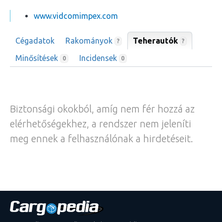
www.vidcomimpex.com
Cégadatok
Rakományok
Teherautók
?
?
Minősítések
Incidensek
0
0
Biztonsági okokból, amíg nem fér hozzá az
elérhetőségekhez, a rendszer nem jeleníti
meg ennek a felhasználónak a hirdetéseit.