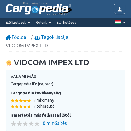
Rakománybörze
since 2014
Előfizetések
Rólunk
Elérhetőség
Főoldal
Tagok listája
VIDCOM IMPEX LTD
VIDCOM IMPEX LTD
VALAMI MÁS
Cargopedia ID:
(rejtett)
Cargopedia tevékenység
? rakomány
? teherautó
Ismertetés más felhasználótól
0 minősítés