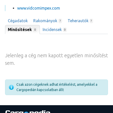
www.vidcomimpex.com
Cégadatok
Rakományok
Teherautók
?
?
Minősítések
Incidensek
0
0
Jelenleg a cég nem kapott egyetlen minősítést
sem.
Csak azon cégeknek adhat értékelést, amelyekkel a
Cargopedián kapcsolatban állt