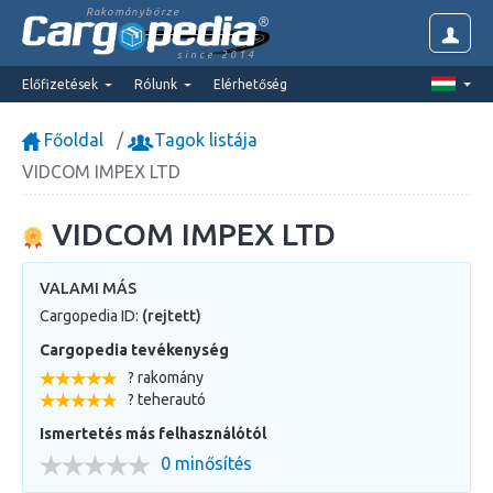
Rakománybörze
since 2014
Előfizetések
Rólunk
Elérhetőség
Főoldal
Tagok listája
VIDCOM IMPEX LTD
VIDCOM IMPEX LTD
VALAMI MÁS
Cargopedia ID:
(rejtett)
Cargopedia tevékenység
? rakomány
? teherautó
Ismertetés más felhasználótól
0 minősítés