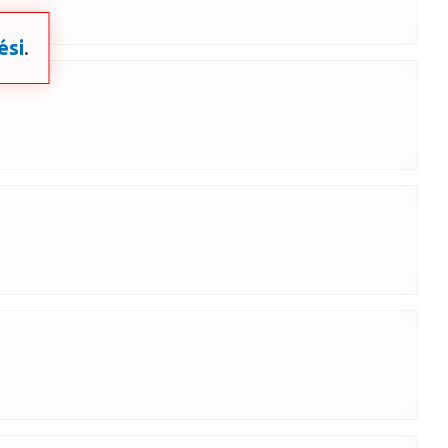
ési
.