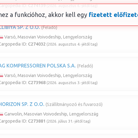
Cargopedia ID:
C274139
(2026. augusztus 6.-jétől tag)
ez a funkcióhoz, akkor kell egy
fizetett előfizet
CLIBIYA SP. Z O.O.
(Feladó)
Varsó, Masovian Voivodeship, Lengyelország
Cargopedia ID:
C274032
(2026. augusztus 4.-jétől tag)
AG KOMPRESSOREN POLSKA S.A.
(Feladó)
Varsó, Masovian Voivodeship, Lengyelország
Cargopedia ID:
C273968
(2026. augusztus 3.-jétől tag)
HORIZON SP. Z O.O.
(Szállítmányozó és fuvarozó)
Garwolin, Masovian Voivodeship, Lengyelország
Cargopedia ID:
C273881
(2026. július 31.-jétől tag)