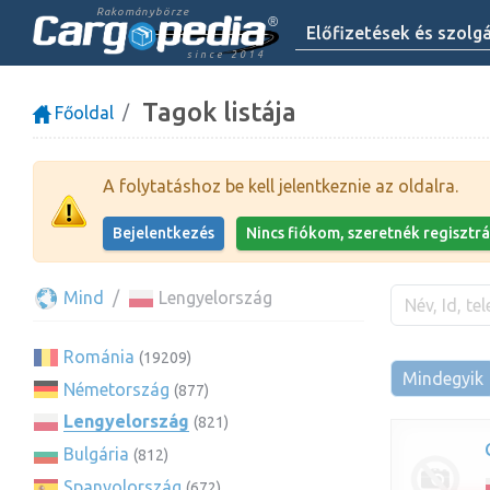
Rakománybörze
Előfizetések és szolg
since 2014
Tagok listája
Főoldal
A folytatáshoz be kell jelentkeznie az oldalra.
Bejelentkezés
Nincs fiókom, szeretnék regisztrá
Mind
Lengyelország
Románia
(19209)
Mindegyik
Németország
(877)
Lengyelország
(821)
Bulgária
(812)
Spanyolország
(672)