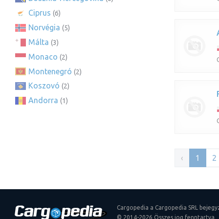
Ciprus
(6)
Norvégia
(5)
Málta
(3)
Monaco
(2)
Montenegró
(2)
Koszovó
(2)
Andorra
(1)
‹
1
2
Cargopedia a Cargopedia SRL bejegy
© 2014-2026 Összes jog fenntartva