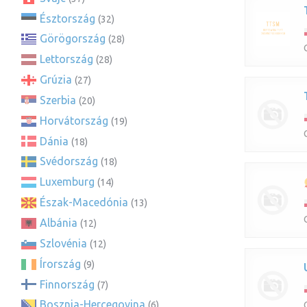
Észtország
(32)
Görögország
(28)
Lettország
(28)
Grúzia
(27)
Szerbia
(20)
Horvátország
(19)
Dánia
(18)
Svédország
(18)
Luxemburg
(14)
Észak-Macedónia
(13)
Albánia
(12)
Szlovénia
(12)
Írország
(9)
Finnország
(7)
Bosznia-Hercegovina
(6)