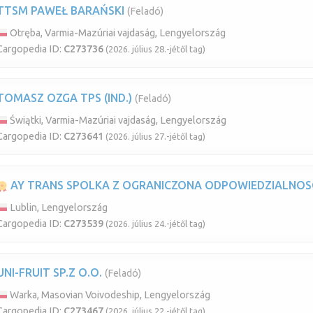
TTSM PAWEŁ BARAŃSKI
(Feladó)
Otręba, Varmia-Mazúriai vajdaság, Lengyelország
Cargopedia ID:
C273736
(2026. július 28.-jétől tag)
TOMASZ OZGA TPS (IND.)
(Feladó)
Świątki, Varmia-Mazúriai vajdaság, Lengyelország
Cargopedia ID:
C273641
(2026. július 27.-jétől tag)
AY TRANS SPOLKA Z OGRANICZONA ODPOWIEDZIALNOS
Lublin, Lengyelország
Cargopedia ID:
C273539
(2026. július 24.-jétől tag)
UNI-FRUIT SP.Z O.O.
(Feladó)
Warka, Masovian Voivodeship, Lengyelország
Cargopedia ID:
C273467
(2026. július 22.-jétől tag)