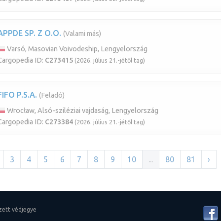
APPDE SP. Z O.O.
(Valami más)
Varsó, Masovian Voivodeship, Lengyelország
Cargopedia ID:
C273415
(2026. július 21.-jétől tag)
FIFO P.S.A.
(Feladó)
Wrocław, Alsó-sziléziai vajdaság, Lengyelország
Cargopedia ID:
C273384
(2026. július 21.-jétől tag)
3
4
5
6
7
8
9
10
...
80
81
›
zett védjegye