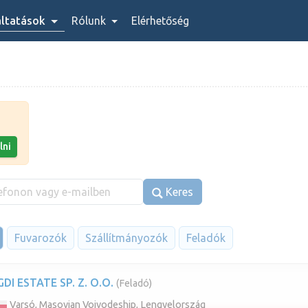
áltatások
Rólunk
Elérhetőség
lni
Keres
Fuvarozók
Szállítmányozók
Feladók
GDI ESTATE SP. Z. O.O.
(Feladó)
Varsó, Masovian Voivodeship, Lengyelország