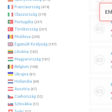
Franciaország
(474)
Ehh
Olaszország
(379)
Portugália
(297)
Törökország
(261)
Moldova
(209)
Egyesült Királyság
(197)
Litvánia
(183)
Magyarország
(181)
Belgium
(108)
Ukrajna
(81)
Hollandia
(69)
Ausztria
(67)
Csehország
(52)
Szlovákia
(51)
Svájc
(37)