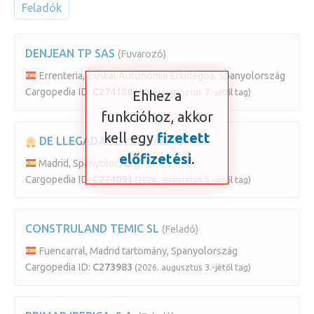
Feladók
DENJEAN TP SAS
(Fuvarozó)
Errenteria, Euskal Autonomia Erkidegoa, Spanyolország
Cargopedia ID:
C274180
(2026. augusztus 7.-jétől tag)
Ehhez a
funkcióhoz, akkor
kell egy
fizetett
DE LLEGADA SL
(Szállítmányozó)
előfizetési
.
Madrid, Spanyolország
Cargopedia ID:
C274091
(2026. augusztus 5.-jétől tag)
CONSTRULAND TEMIC SL
(Feladó)
Fuencarral, Madrid tartomány, Spanyolország
Cargopedia ID:
C273983
(2026. augusztus 3.-jétől tag)