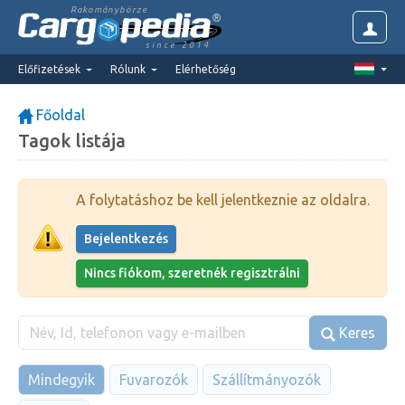
Rakománybörze
since 2014
Előfizetések
Rólunk
Elérhetőség
Főoldal
Tagok listája
A folytatáshoz be kell jelentkeznie az oldalra.
Bejelentkezés
Nincs fiókom, szeretnék regisztrálni
Keres
Mindegyik
Fuvarozók
Szállítmányozók