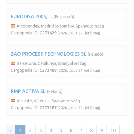
EURODISA 2005,.L.
(Fuvarozó)
Alcobendas, Madrid tartomány, Spanyolország
Cargopedia ID:
C273429
(2026. július 22.-jétől tag)
ZAO PROCESS TECHNOLOGIES SL
(Feladó)
Barcelona, Catalunya, Spanyolország
Cargopedia ID:
C273408
(2026. július 21.-jétől tag)
RMP ACTIVA SL
(Feladó)
Alicante, Valencia, Spanyolország
Cargopedia ID:
C273287
(2026. július 19.-jétől tag)
‹
1
2
3
4
5
6
7
8
9
10