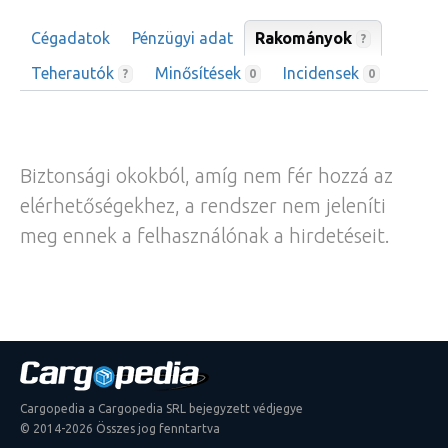
Cégadatok
Pénzügyi adat
Rakományok
?
Teherautók
Minősítések
Incidensek
?
0
0
Biztonsági okokból, amíg nem fér hozzá az
elérhetőségekhez, a rendszer nem jeleníti
meg ennek a felhasználónak a hirdetéseit.
Cargopedia a Cargopedia SRL bejegyzett védjegye
© 2014-2026 Összes jog fenntartva