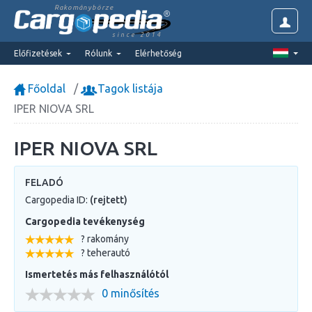
Rakománybörze
since 2014
Előfizetések
Rólunk
Elérhetőség
Főoldal
Tagok listája
IPER NIOVA SRL
IPER NIOVA SRL
FELADÓ
Cargopedia ID:
(rejtett)
Cargopedia tevékenység
? rakomány
? teherautó
Ismertetés más felhasználótól
0 minősítés