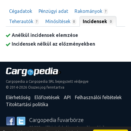
Cégadatok
Pénzügyi adat
Rakományok
?
Teherautók
Minősítések
Incidensek
0
?
0
Anélkül incidensek elemzése
Incidensek nélkül az előzményekben
Cargopedia a Cargopedia SRL bejegyzett védjegye
© 2014-2026 Összes jog fenntartva
Elérhetőség
Előfizetések
API
Felhasználói feltételek
Titoktartási politika
Cargopedia fuvarbörze
25 335 szállító és feladó szerte a világon bízik