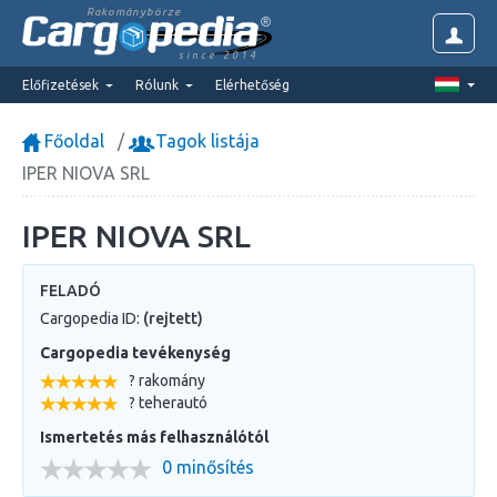
Rakománybörze
since 2014
Előfizetések
Rólunk
Elérhetőség
Főoldal
Tagok listája
IPER NIOVA SRL
IPER NIOVA SRL
FELADÓ
Cargopedia ID:
(rejtett)
Cargopedia tevékenység
? rakomány
? teherautó
Ismertetés más felhasználótól
0 minősítés