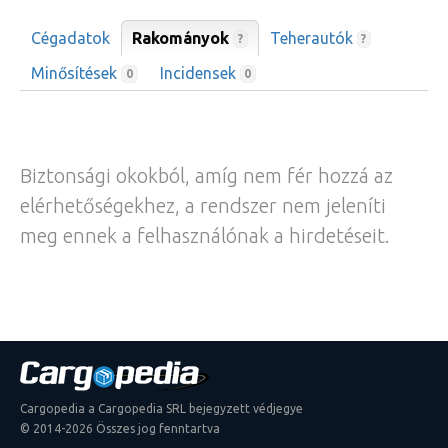
Cégadatok
Rakományok
Teherautók
?
?
Minősítések
Incidensek
0
0
Biztonsági okokból, amíg nem fér hozzá az
elérhetőségekhez, a rendszer nem jeleníti
meg ennek a felhasználónak a hirdetéseit.
Cargopedia a Cargopedia SRL bejegyzett védjegye
© 2014-2026 Összes jog fenntartva