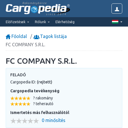
Rakománybörze
since 2014
Előfizetések
Rólunk
Elérhetőség
Főoldal
Tagok listája
FC COMPANY S.R.L.
FC COMPANY S.R.L.
FELADÓ
Cargopedia ID:
(rejtett)
Cargopedia tevékenység
? rakomány
? teherautó
Ismertetés más felhasználótól
0 minősítés