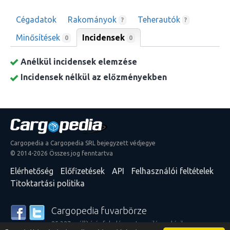
Cégadatok
Rakományok
Teherautók
?
?
Minősítések
Incidensek
0
0
Anélkül incidensek elemzése
Incidensek nélkül az előzményekben
Cargopedia a Cargopedia SRL bejegyzett védjegye
© 2014-2026 Összes jog fenntartva
Elérhetőség
Előfizetések
API
Felhasználói feltételek
Titoktartási politika
Cargopedia fuvarbörze
25 327 szállító és feladó szerte a világon bízik