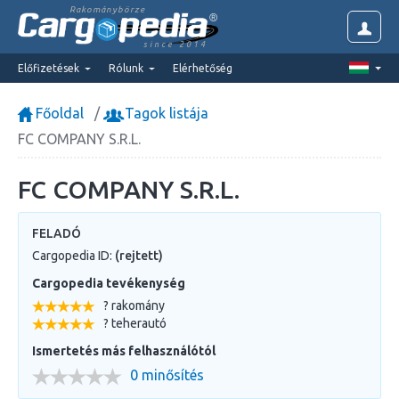
Rakománybörze
since 2014
Előfizetések
Rólunk
Elérhetőség
Főoldal
Tagok listája
FC COMPANY S.R.L.
FC COMPANY S.R.L.
FELADÓ
Cargopedia ID:
(rejtett)
Cargopedia tevékenység
? rakomány
? teherautó
Ismertetés más felhasználótól
0 minősítés