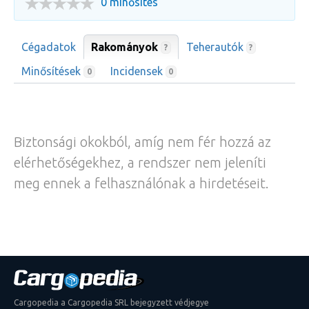
0 minősítés
Cégadatok
Rakományok
Teherautók
?
?
Minősítések
Incidensek
0
0
Biztonsági okokból, amíg nem fér hozzá az
elérhetőségekhez, a rendszer nem jeleníti
meg ennek a felhasználónak a hirdetéseit.
Cargopedia a Cargopedia SRL bejegyzett védjegye