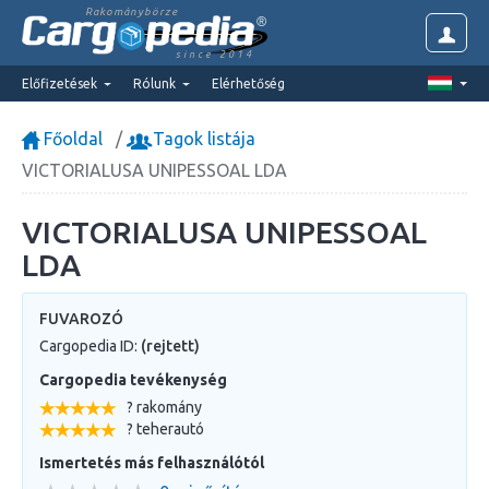
Rakománybörze
since 2014
Előfizetések
Rólunk
Elérhetőség
Főoldal
Tagok listája
VICTORIALUSA UNIPESSOAL LDA
VICTORIALUSA UNIPESSOAL
LDA
FUVAROZÓ
Cargopedia ID:
(rejtett)
Cargopedia tevékenység
? rakomány
? teherautó
Ismertetés más felhasználótól