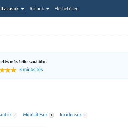
áltatások
Rólunk
Elérhetőség
etés más felhasználótól
3 minősítés
rautók
Minősítések
Incidensek
?
3
0