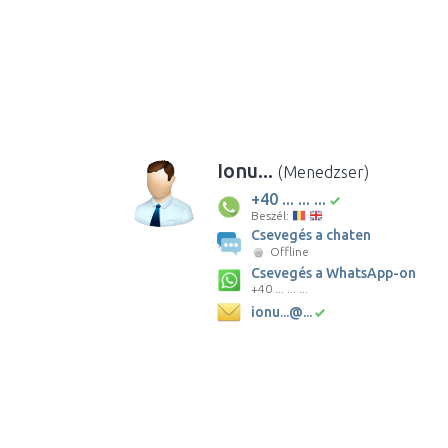
Ionu...
(Menedzser)
+40 ... ... ...
Beszél:
Csevegés a chaten
Offline
Csevegés a WhatsApp-on
+40 ... ... ...
ionu...@...