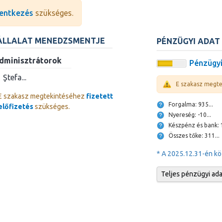
entkezés
szükséges.
ÁLLALAT MENEDZSMENTJE
PÉNZÜGYI ADAT
dminisztrátorok
Pénzügyi
Ştefa...
E szakasz megt
E szakasz megtekintéséhez
fizetett
Forgalma: 935...
előfizetés
szükséges.
Nyereség: -10...
Ké
Összes tőke: 311...
* A 2025.12.31-én kö
Teljes pénzügyi ad