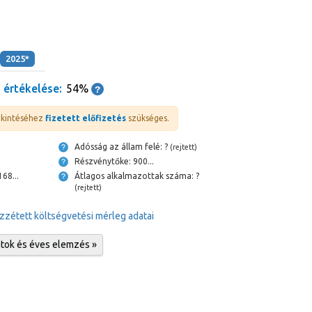
2025*
 értékelése:
54%
ekintéséhez
fizetett előfizetés
szükséges.
Adósság az állam felé: ?
(rejtett)
Részvénytőke: 900...
szpénz és bank: 168...
Átlagos alkalmazottak száma: ?
(rejtett)
zzétett költségvetési mérleg adatai
atok és éves elemzés »