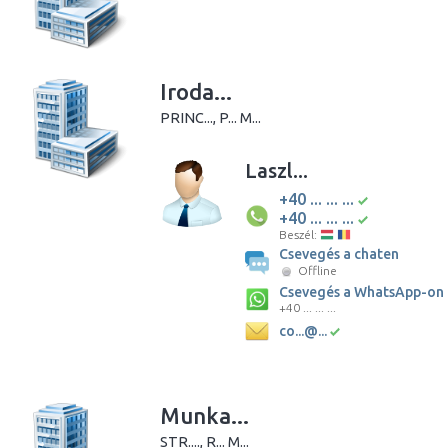
Iroda...
PRINC..., P... M...
Laszl...
+40 ... ... ...
+40 ... ... ...
Beszél:
Csevegés a chaten
Offline
Csevegés a WhatsApp-on
+40 ... ... ...
co...@...
Munka...
STR...., R... M...