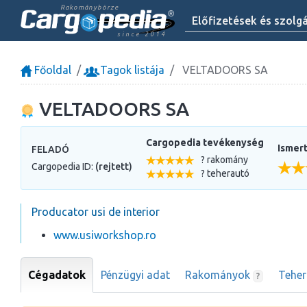
Rakománybörze
Előfizetések és szolg
since 2014
Főoldal
Tagok listája
VELTADOORS SA
VELTADOORS SA
Cargopedia tevékenység
Ismert
FELADÓ
? rakomány
Cargopedia ID:
(rejtett)
? teherautó
Producator usi de interior
www.usiworkshop.ro
Cégadatok
Pénzügyi adat
Rakományok
Tehe
?