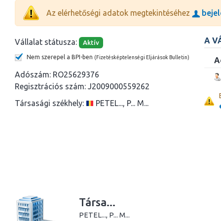
Az elérhetőségi adatok megtekintéséhez
bejel
A V
Vállalat státusza:
Aktív
Nem szerepel a BPI-ben
(Fizetésképtelenségi Eljárások Bulletin)
A
Adószám:
RO25629376
Regisztrációs szám:
J2009000559262
Társasági székhely:
PETEL..., P... M...
Társa...
PETEL..., P... M...