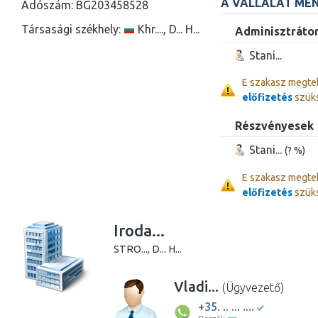
A VÁLLALAT ME
Adószám:
BG203458528
Társasági székhely:
Khr...., D... H...
Adminisztráto
Stani...
E szakasz megte
előfizetés
szük
Részvényesek
Stani...
(? %)
E szakasz megte
előfizetés
szük
Iroda...
STRO..., D... H...
Vladi...
(Ügyvezető)
+35. .. ... ....