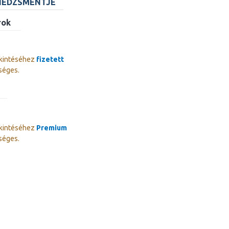
NEDZSMENTJE
rok
kintéséhez
fizetett
séges.
kintéséhez
Premium
séges.