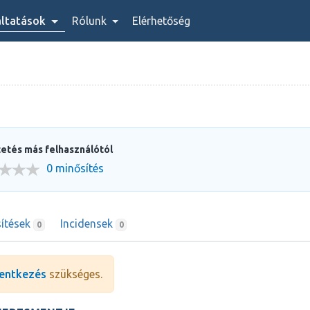
áltatások
Rólunk
Elérhetőség
etés más felhasználótól
0 minősítés
ítések
Incidensek
0
0
entkezés
szükséges.