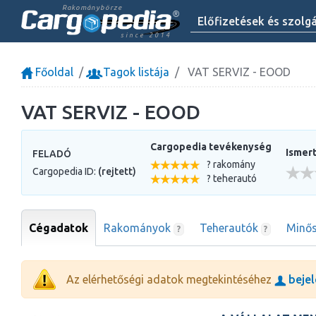
Rakománybörze
Előfizetések és szolg
since 2014
Főoldal
Tagok listája
VAT SERVIZ - EOOD
VAT SERVIZ - EOOD
Cargopedia tevékenység
Ismert
FELADÓ
? rakomány
Cargopedia ID:
(rejtett)
? teherautó
Cégadatok
Rakományok
Teherautók
Minős
?
?
Az elérhetőségi adatok megtekintéséhez
bejel