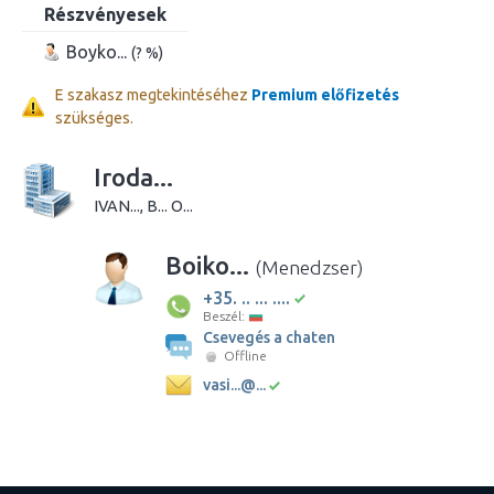
Részvényesek
Boyko...
(? %)
E szakasz megtekintéséhez
Premium előfizetés
szükséges.
Iroda...
IVAN..., B... O...
Boiko...
(Menedzser)
+35. .. ... ....
Beszél:
Csevegés a chaten
Offline
vasi...@...