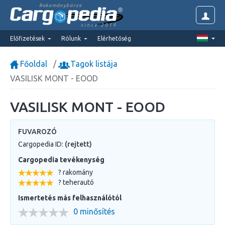
Rakománybörze
since 2014
Előfizetések
Rólunk
Elérhetőség
Főoldal
Tagok listája
VASILISK MONT - EOOD
VASILISK MONT - EOOD
FUVAROZÓ
Cargopedia ID:
(rejtett)
Cargopedia tevékenység
? rakomány
? teherautó
Ismertetés más felhasználótól
0 minősítés