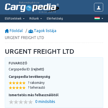
Rakománybörze
since 2014
Előfizetések
Rólunk
Elérhetőség
Főoldal
Tagok listája
URGENT FREIGHT LTD
URGENT FREIGHT LTD
FUVAROZÓ
Cargopedia ID:
(rejtett)
Cargopedia tevékenység
? rakomány
? teherautó
Ismertetés más felhasználótól
0 minősítés