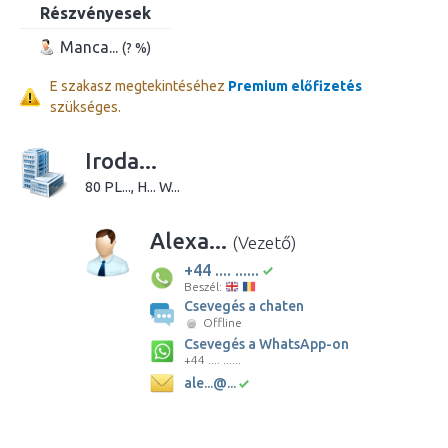
Részvényesek
Manca...
(? %)
E szakasz megtekintéséhez
Premium előfizetés
szükséges.
Iroda...
80 PL..., H... W...
Alexa...
(Vezető)
+44 .... ......
Beszél:
Csevegés a chaten
Offline
Csevegés a WhatsApp-on
+44 .... ......
ale...@...