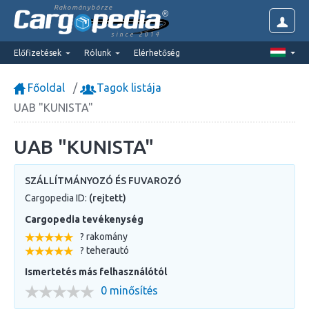
Rakománybörze
since 2014
Előfizetések
Rólunk
Elérhetőség
Főoldal
Tagok listája
UAB "KUNISTA"
UAB "KUNISTA"
SZÁLLÍTMÁNYOZÓ ÉS FUVAROZÓ
Cargopedia ID:
(rejtett)
Cargopedia tevékenység
? rakomány
? teherautó
Ismertetés más felhasználótól
0 minősítés