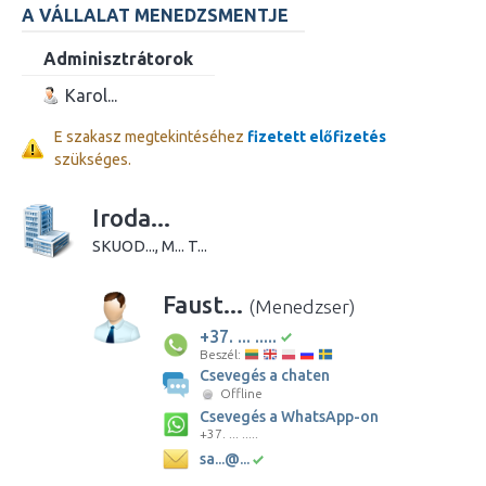
A VÁLLALAT MENEDZSMENTJE
Adminisztrátorok
Karol...
E szakasz megtekintéséhez
fizetett előfizetés
szükséges.
Iroda...
SKUOD..., M... T...
Faust...
(Menedzser)
+37. ... .....
Beszél:
Csevegés a chaten
Offline
Csevegés a WhatsApp-on
+37. ... .....
sa...@...