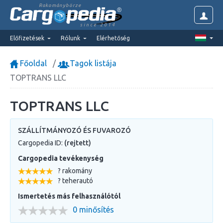
Rakománybörze
since 2014
Előfizetések
Rólunk
Elérhetőség
Főoldal
Tagok listája
TOPTRANS LLC
TOPTRANS LLC
SZÁLLÍTMÁNYOZÓ ÉS FUVAROZÓ
Cargopedia ID:
(rejtett)
Cargopedia tevékenység
? rakomány
? teherautó
Ismertetés más felhasználótól
0 minősítés