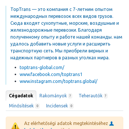
TopTrans — это компания с 7-летним опытом
международных перевозок всех видов грузов.
Сюда входят сухопутные, морские, воздушные и
железнодорожные перевозки. Благодаря
полученному опыту и работе нашей команды. нам
удалось добавить новые услуги и расширить
транспортную сеть. Мы приобрели верных и
надежных партнеров в разных уголках мира.
toptrans-global.com/
www.facebook.com/toptrans1
www.instagram.com/toptrans.global/
Cégadatok
Rakományok
Teherautók
?
?
Minősítések
Incidensek
0
0
Az elérhetőségi adatok megtekintéséhez