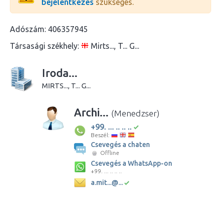
bejelentkezés
szükséges.
Adószám:
406357945
Társasági székhely:
Mirts..., T... G...
Iroda...
MIRTS..., T... G...
Archi...
(Menedzser)
+99. ... .. .. ..
Beszél:
Csevegés a chaten
Offline
Csevegés a WhatsApp-on
+99. ... .. .. ..
a.mit...@...