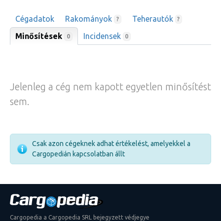
Cégadatok
Rakományok
Teherautók
?
?
Minősítések
Incidensek
0
0
Jelenleg a cég nem kapott egyetlen minősítést
sem.
Csak azon cégeknek adhat értékelést, amelyekkel a
Cargopedián kapcsolatban állt
Cargopedia a Cargopedia SRL bejegyzett védjegye