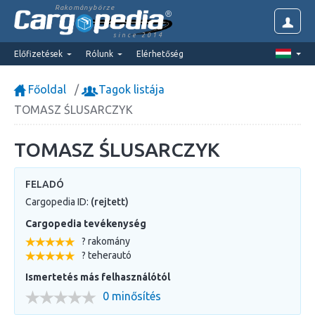
Rakománybörze
since 2014
Előfizetések
Rólunk
Elérhetőség
Főoldal
Tagok listája
TOMASZ ŚLUSARCZYK
TOMASZ ŚLUSARCZYK
FELADÓ
Cargopedia ID:
(rejtett)
Cargopedia tevékenység
? rakomány
? teherautó
Ismertetés más felhasználótól
0 minősítés