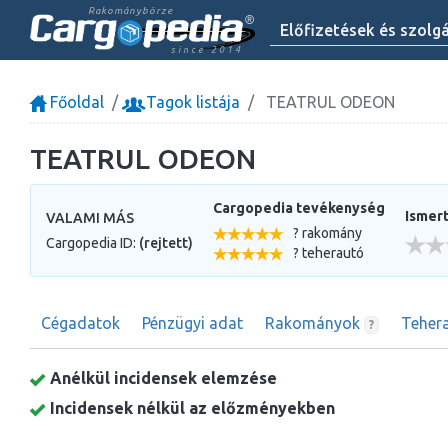
Rakománybörze
Előfizetések és szolg
since 2014
Főoldal
Tagok listája
TEATRUL ODEON
TEATRUL ODEON
Cargopedia tevékenység
Ismert
VALAMI MÁS
? rakomány
Cargopedia ID:
(rejtett)
? teherautó
Cégadatok
Pénzügyi adat
Rakományok
Teher
?
Anélkül incidensek elemzése
Incidensek nélkül az előzményekben