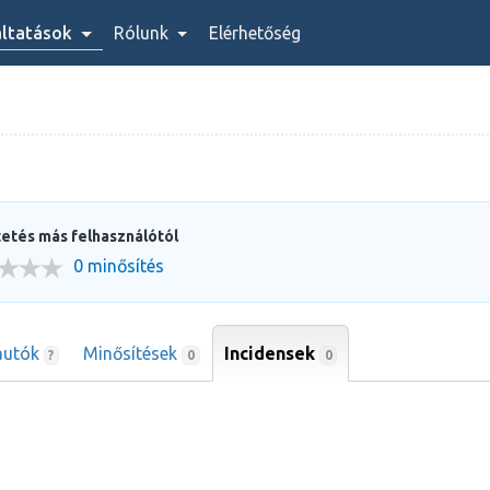
áltatások
Rólunk
Elérhetőség
etés más felhasználótól
0 minősítés
autók
Minősítések
Incidensek
0
?
0