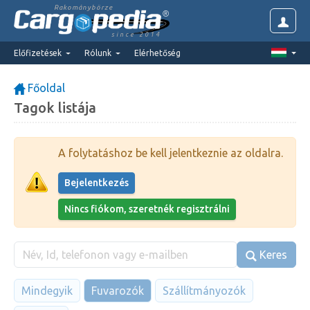
Rakománybörze
since 2014
Előfizetések
Rólunk
Elérhetőség
Főoldal
Tagok listája
A folytatáshoz be kell jelentkeznie az oldalra.
Bejelentkezés
Nincs fiókom, szeretnék regisztrálni
Keres
Mindegyik
Fuvarozók
Szállítmányozók