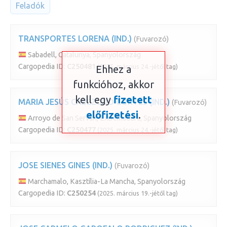
Feladók
TRANSPORTES LORENA (IND.)
(Fuvarozó)
Sabadell, Catalunya, Spanyolország
Cargopedia ID:
C250481
(2025. március 24.-jétől tag)
Ehhez a
funkcióhoz, akkor
kell egy
fizetett
MARIA JESÚS CABEZUDO CORTÉS (IND.)
(Fuvarozó)
előfizetési
.
Arroyo de San Serván, Extremadura, Spanyolország
Cargopedia ID:
C250477
(2025. március 24.-jétől tag)
JOSE SIENES GINES (IND.)
(Fuvarozó)
Marchamalo, Kasztília-La Mancha, Spanyolország
Cargopedia ID:
C250254
(2025. március 19.-jétől tag)