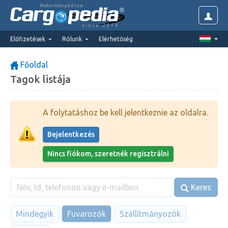
Rakománybörze
since 2014
Előfizetések
Rólunk
Elérhetőség
Főoldal
Tagok listája
A folytatáshoz be kell jelentkeznie az oldalra.
Bejelentkezés
Nincs fiókom, szeretnék regisztrálni
Keres
Mindegyik
Fuvarozók
Szállítmányozók