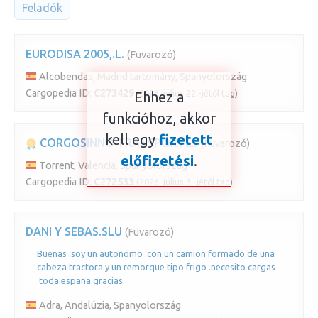
Feladók
EURODISA 2005,.L.
(Fuvarozó)
Alcobendas, Madrid tartomány, Spanyolország
Cargopedia ID:
C273429
(2026. július 22.-jétől tag)
Ehhez a
funkcióhoz, akkor
kell egy
fizetett
CORGOSINNO TRANSPORTES
(Fuvarozó)
előfizetési
.
Torrent, Valencia, Spanyolország
Cargopedia ID:
C272533
(2026. július 3.-jétől tag)
DANI Y SEBAS.SLU
(Fuvarozó)
Buenas .soy un autonomo .con un camion formado de una
cabeza tractora y un remorque tipo frigo .necesito cargas
.toda españa gracias
Adra, Andalúzia, Spanyolország