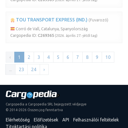
TOU TRANSPORT EXPRESS (IND.)
(Fuvarozó)
Corró de Vall, Catalunya, Spanyolország
Cargopedia ID:
C269365
(2026. április 27.-jétől tag)
‹
1
2
3
4
5
6
7
8
9
10
...
23
24
›
Cargopedia a Cargopedia SRL bejegyzett védjegye
© 2014-2026 Összes jog fenntartva
Elérhetőség
Előfizetések
API
Felhasználói feltételek
Titoktartási politika