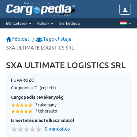
Rakománybörze
since 2014
Előfizetések
Rólunk
Elérhetőség
Főoldal
Tagok listája
SXA ULTIMATE LOGISTICS SRL
SXA ULTIMATE LOGISTICS SRL
FUVAROZÓ
Cargopedia ID:
(rejtett)
Cargopedia tevékenység
? rakomány
? teherautó
Ismertetés más felhasználótól
0 minősítés