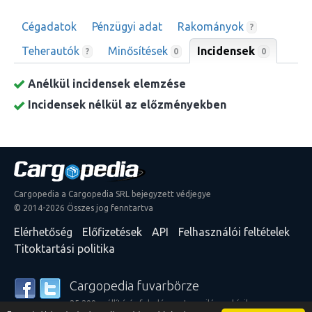
Cégadatok
Pénzügyi adat
Rakományok
?
Teherautók
Minősítések
Incidensek
0
?
0
Anélkül incidensek elemzése
Incidensek nélkül az előzményekben
Cargopedia a Cargopedia SRL bejegyzett védjegye
© 2014-2026 Összes jog fenntartva
Elérhetőség
Előfizetések
API
Felhasználói feltételek
Titoktartási politika
Cargopedia fuvarbörze
25 299 szállító és feladó szerte a világon bízik