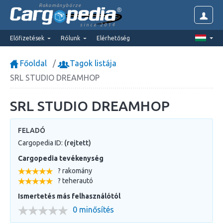
Rakománybörze
since 2014
Előfizetések
Rólunk
Elérhetőség
Főoldal
Tagok listája
SRL STUDIO DREAMHOP
SRL STUDIO DREAMHOP
FELADÓ
Cargopedia ID:
(rejtett)
Cargopedia tevékenység
? rakomány
? teherautó
Ismertetés más felhasználótól
0 minősítés