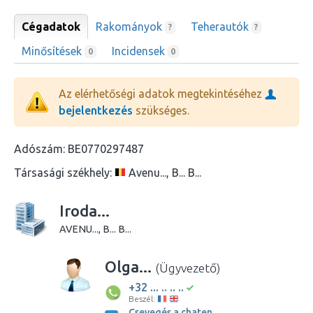
Cégadatok
Rakományok
Teherautók
?
?
Minősítések
Incidensek
0
0
Az elérhetőségi adatok megtekintéséhez
bejelentkezés
szükséges.
Adószám:
BE0770297487
Társasági székhely:
Avenu..., B... B...
Iroda...
AVENU..., B... B...
Olga...
(Ügyvezető)
+32 ... .. .. ..
Beszél:
Csevegés a chaten