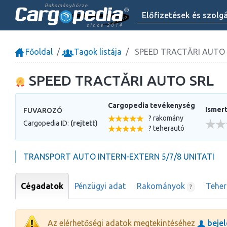
Rakománybörze
Előfizetések és szolg
since 2014
Főoldal
Tagok listája
SPEED TRACTĂRI AUTO 
SPEED TRACTĂRI AUTO SRL
Cargopedia tevékenység
Ismert
FUVAROZÓ
? rakomány
Cargopedia ID:
(rejtett)
? teherautó
TRANSPORT AUTO INTERN-EXTERN 5/7/8 UNITATI
Cégadatok
Pénzügyi adat
Rakományok
Tehe
?
Az elérhetőségi adatok megtekintéséhez
bejel