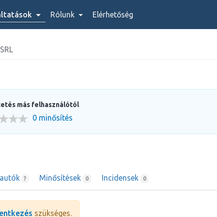
áltatások
Rólunk
Elérhetőség
SRL
etés más felhasználótól
0 minősítés
rautók
Minősítések
Incidensek
?
0
0
entkezés
szükséges.