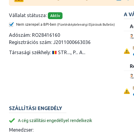
A V
Vállalat státusza:
Aktív
Nem szerepel a BPI-ben
(Fizetésképtelenségi Eljárások Bulletin)
A
Adószám:
RO28416160
Regisztrációs szám:
J2011000663036
Társasági székhely:
STR...., P... A...
R
SZÁLLÍTÁSI ENGEDÉLY
A cég szállítási engedéllyel rendelkezik
Menedzser: