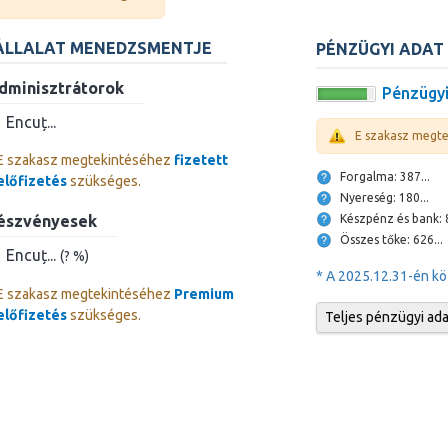
ÁLLALAT MENEDZSMENTJE
PÉNZÜGYI ADAT
dminisztrátorok
Pénzügyi
Encuț...
E szakasz megt
E szakasz megtekintéséhez
fizetett
Forgalma: 387...
előfizetés
szükséges.
Nyereség: 180...
Ké
észvényesek
Összes tőke: 626...
Encuț...
(? %)
* A 2025.12.31-én kö
E szakasz megtekintéséhez
Premium
előfizetés
szükséges.
Teljes pénzügyi ad