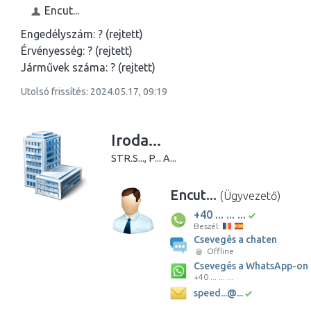
Encut...
Engedélyszám:
? (rejtett)
Érvényesség:
? (rejtett)
Járművek száma:
? (rejtett)
Utolsó frissítés: 2024.05.17, 09:19
Iroda...
STR.S..., P... A...
Encut...
(Ügyvezető)
+40 ... ... ...
Beszél:
Csevegés a chaten
Offline
Csevegés a WhatsApp-on
+40 ... ... ...
speed...@...