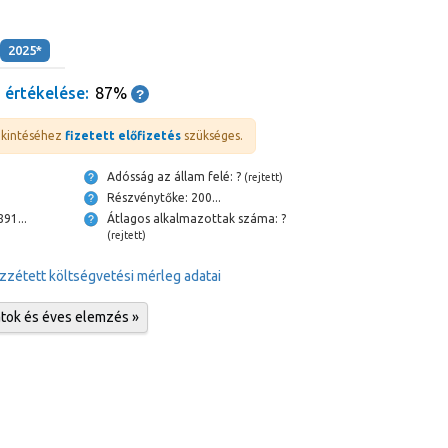
2025*
 értékelése:
87%
ekintéséhez
fizetett előfizetés
szükséges.
Adósság az állam felé: ?
(rejtett)
Részvénytőke: 200...
szpénz és bank: 891...
Átlagos alkalmazottak száma: ?
(rejtett)
zzétett költségvetési mérleg adatai
atok és éves elemzés »