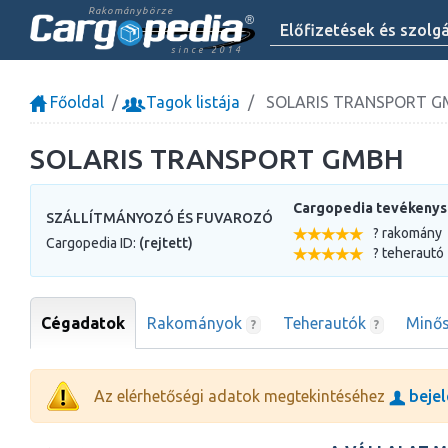
Rakománybörze
Előfizetések és szolg
since 2014
Főoldal
Tagok listája
SOLARIS TRANSPORT G
SOLARIS TRANSPORT GMBH
Cargopedia tevékeny
SZÁLLÍTMÁNYOZÓ ÉS FUVAROZÓ
? rakomány
Cargopedia ID:
(rejtett)
? teherautó
Cégadatok
Rakományok
Teherautók
Minős
?
?
Az elérhetőségi adatok megtekintéséhez
bejel