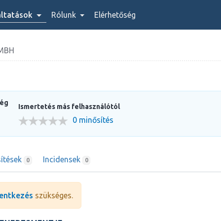
áltatások
Rólunk
Elérhetőség
MBH
ség
Ismertetés más felhasználótól
0 minősítés
ítések
Incidensek
0
0
entkezés
szükséges.