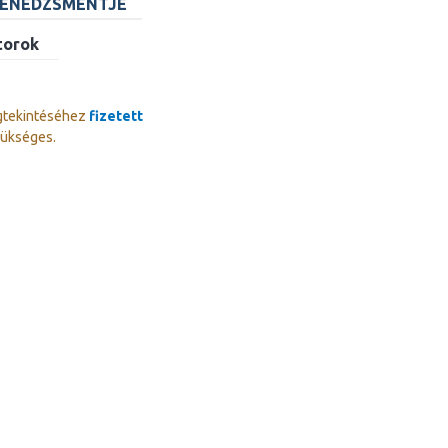
MENEDZSMENTJE
torok
gtekintéséhez
fizetett
ükséges.