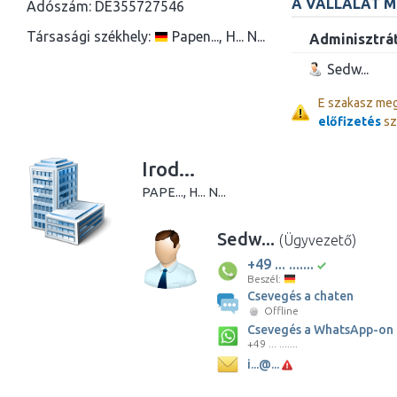
A VÁLLALAT 
Adószám:
DE355727546
Társasági székhely:
Papen..., H... N...
Adminisztrá
Sedw...
E szakasz me
előfizetés
sz
Irod...
PAPE..., H... N...
Sedw...
(Ügyvezető)
+49 ... .......
Beszél:
Csevegés a chaten
Offline
Csevegés a WhatsApp-on
+49 ... .......
i...@...