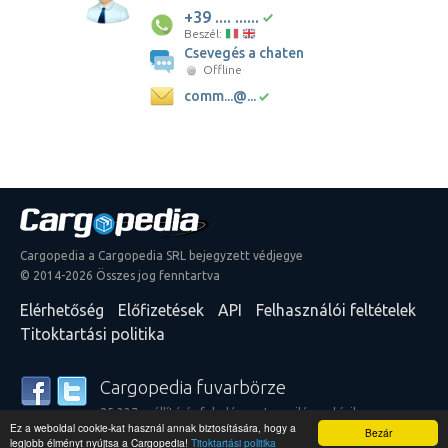
+39 .... ......
Beszél:
Csevegés a chaten
Offline
comm...@...
Cargopedia a Cargopedia SRL bejegyzett védjegye
© 2014-2026 Összes jog fenntartva
Elérhetőség
Előfizetések
API
Felhasználói feltételek
Titoktartási politika
Cargopedia fuvarbörze
25 337 szállító és feladó szerte a világon bízik
Ez a weboldal cookie-kat használ annak biztosítására, hogy a
szolgáltatásainkban
Bezár
legjobb élményt nyújtsa a Cargopedia!
Titoktartási politika