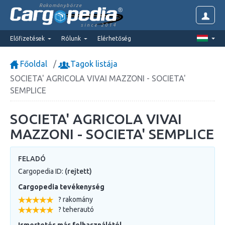
Rakománybörze
since 2014
Előfizetések
Rólunk
Elérhetőség
Főoldal
Tagok listája
SOCIETA' AGRICOLA VIVAI MAZZONI - SOCIETA'
SEMPLICE
SOCIETA' AGRICOLA VIVAI
MAZZONI - SOCIETA' SEMPLICE
FELADÓ
Cargopedia ID:
(rejtett)
Cargopedia tevékenység
? rakomány
? teherautó
Ismertetés más felhasználótól