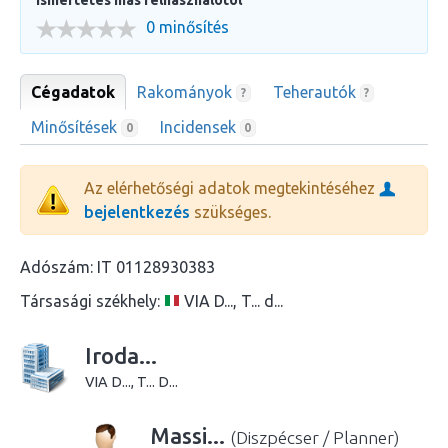
0 minősítés
Cégadatok
Rakományok
Teherautók
?
?
Minősítések
Incidensek
0
0
Az elérhetőségi adatok megtekintéséhez
bejelentkezés
szükséges.
Adószám:
IT 01128930383
Társasági székhely:
VIA D..., T... d...
Iroda...
VIA D..., T... D...
Massi...
(Diszpécser / Planner)