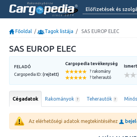
Rakománybörze
Előfizetések és szolg
since 2014
Főoldal
Tagok listája
SAS EUROP ELEC
SAS EUROP ELEC
Cargopedia tevékenység
Ismert
FELADÓ
? rakomány
Cargopedia ID:
(rejtett)
? teherautó
Cégadatok
Rakományok
Teherautók
Minős
?
?
Az elérhetőségi adatok megtekintéséhez
bejel