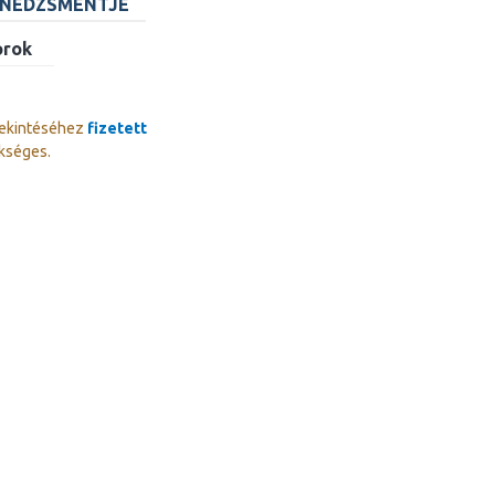
ENEDZSMENTJE
orok
tekintéséhez
fizetett
kséges.