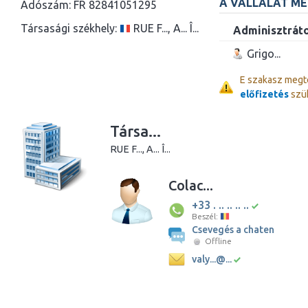
A VÁLLALAT M
Adószám:
FR 82841051295
Társasági székhely:
RUE F..., A... Î...
Adminisztrát
Grigo...
E szakasz meg
előfizetés
szü
Társa...
RUE F..., A... Î...
Colac...
+33 . .. .. .. ..
Beszél:
Csevegés a chaten
Offline
valy...@...