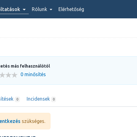
áltatások
Rólunk
Elérhetőség
etés más felhasználótól
0 minősítés
ítések
Incidensek
0
0
entkezés
szükséges.