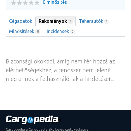
0 minősítés
Cégadatok
Rakományok
Teherautók
?
?
Minősítések
Incidensek
0
0
Biztonsági okokból, amíg nem fér hozzá az
elérhetőségekhez, a rendszer nem jeleníti
meg ennek a felhasználónak a hirdetéseit.
Cargopedia a Cargopedia SRL bejegyzett védjegye