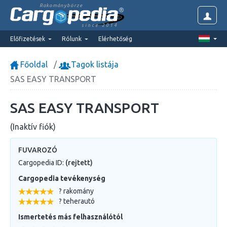
Rakománybörze
since 2014
Előfizetések
Rólunk
Elérhetőség
Főoldal
Tagok listája
SAS EASY TRANSPORT
SAS EASY TRANSPORT
(Inaktív fiók)
FUVAROZÓ
Cargopedia ID:
(rejtett)
Cargopedia tevékenység
? rakomány
? teherautó
Ismertetés más felhasználótól