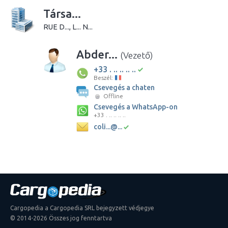
Társa...
RUE D..., L... N...
Abder...
(Vezető)
+33 . .. .. .. ..
Beszél:
Csevegés a chaten
Offline
Csevegés a WhatsApp-on
+33 . .. .. .. ..
coli...@...
Cargopedia a Cargopedia SRL bejegyzett védjegye
© 2014-2026 Összes jog fenntartva