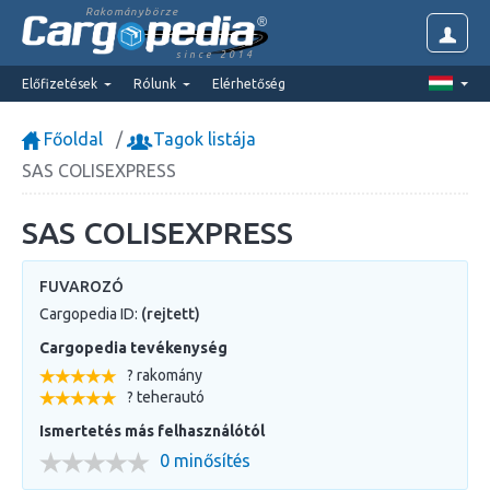
Rakománybörze
since 2014
Előfizetések
Rólunk
Elérhetőség
Főoldal
Tagok listája
SAS COLISEXPRESS
SAS COLISEXPRESS
FUVAROZÓ
Cargopedia ID:
(rejtett)
Cargopedia tevékenység
? rakomány
? teherautó
Ismertetés más felhasználótól
0 minősítés