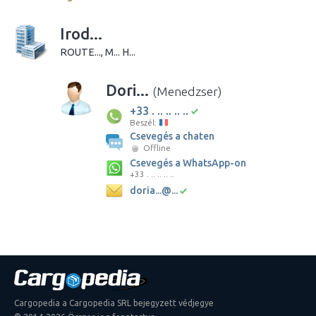
Irod...
ROUTE..., M... H...
Dori...
(Menedzser)
+33 . .. .. .. ..
Beszél:
Csevegés a chaten
Offline
Csevegés a WhatsApp-on
+33 . .. .. .. ..
doria...@...
Cargopedia a Cargopedia SRL bejegyzett védjegye