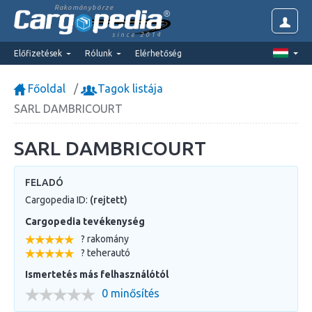
Rakománybörze
since 2014
Előfizetések
Rólunk
Elérhetőség
Főoldal
Tagok listája
SARL DAMBRICOURT
SARL DAMBRICOURT
FELADÓ
Cargopedia ID:
(rejtett)
Cargopedia tevékenység
? rakomány
? teherautó
Ismertetés más felhasználótól
0 minősítés