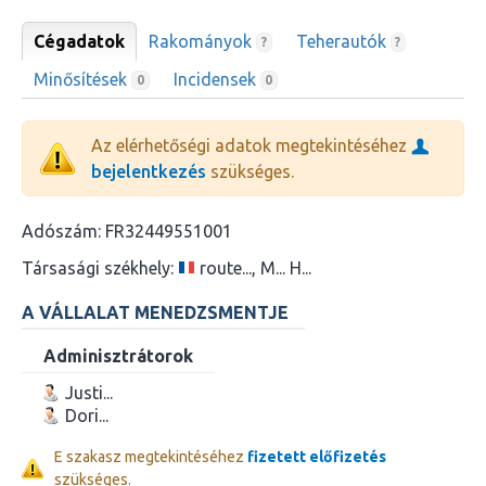
Cégadatok
Rakományok
Teherautók
?
?
Minősítések
Incidensek
0
0
Az elérhetőségi adatok megtekintéséhez
bejelentkezés
szükséges.
Adószám:
FR32449551001
Társasági székhely:
route..., M... H...
A VÁLLALAT MENEDZSMENTJE
Adminisztrátorok
Justi...
Dori...
E szakasz megtekintéséhez
fizetett előfizetés
szükséges.