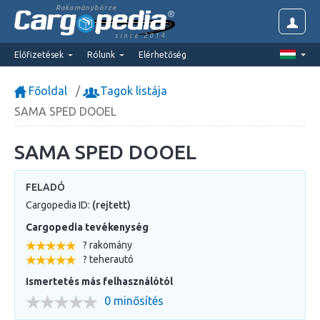
Rakománybörze
since 2014
Előfizetések
Rólunk
Elérhetőség
Főoldal
Tagok listája
SAMA SPED DOOEL
SAMA SPED DOOEL
FELADÓ
Cargopedia ID:
(rejtett)
Cargopedia tevékenység
? rakomány
? teherautó
Ismertetés más felhasználótól
0 minősítés