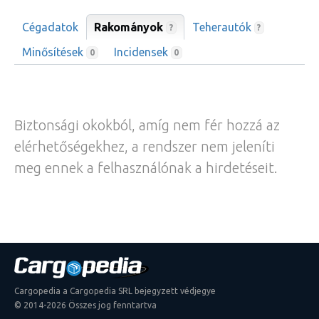
Cégadatok
Rakományok
Teherautók
?
?
Minősítések
Incidensek
0
0
Biztonsági okokból, amíg nem fér hozzá az
elérhetőségekhez, a rendszer nem jeleníti
meg ennek a felhasználónak a hirdetéseit.
Cargopedia a Cargopedia SRL bejegyzett védjegye
© 2014-2026 Összes jog fenntartva