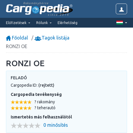
Rakománybörze
since 2014
Előfizetések
Rólunk
Elérhetőség
Főoldal
Tagok listája
RONZI OE
RONZI OE
FELADÓ
Cargopedia ID:
(rejtett)
Cargopedia tevékenység
? rakomány
? teherautó
Ismertetés más felhasználótól
0 minősítés