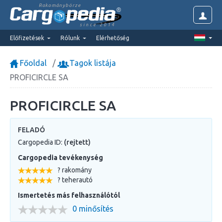
Rakománybörze
since 2014
Előfizetések
Rólunk
Elérhetőség
Főoldal
Tagok listája
PROFICIRCLE SA
PROFICIRCLE SA
FELADÓ
Cargopedia ID:
(rejtett)
Cargopedia tevékenység
? rakomány
? teherautó
Ismertetés más felhasználótól
0 minősítés