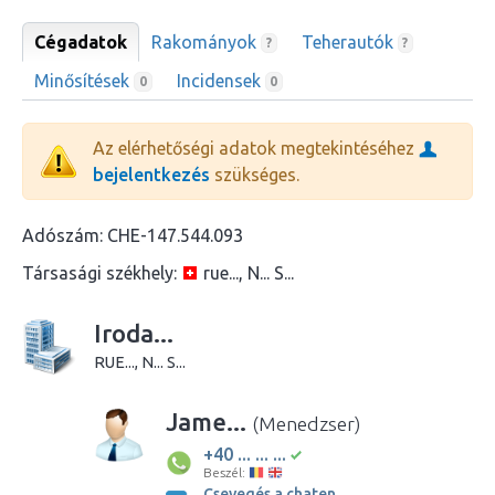
Cégadatok
Rakományok
Teherautók
?
?
Minősítések
Incidensek
0
0
Az elérhetőségi adatok megtekintéséhez
bejelentkezés
szükséges.
Adószám:
CHE-147.544.093
Társasági székhely:
rue..., N... S...
Iroda...
RUE..., N... S...
Jame...
(Menedzser)
+40 ... ... ...
Beszél:
Csevegés a chaten