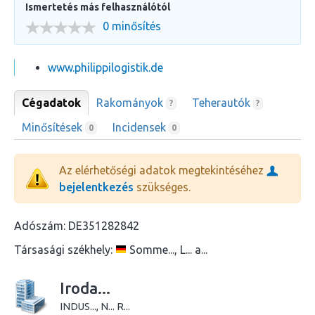
Ismertetés más felhasználótól
0 minősítés
www.philippilogistik.de
Cégadatok
Rakományok
Teherautók
?
?
Minősítések
Incidensek
0
0
Az elérhetőségi adatok megtekintéséhez
bejelentkezés
szükséges.
Adószám:
DE351282842
Társasági székhely:
Somme..., L... a...
Iroda...
INDUS..., N... R...