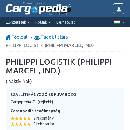
Rakománybörze
since 2014
Előfizetések
Rólunk
Elérhetőség
Főoldal
Tagok listája
PHILIPPI LOGISTIK (PHILIPPI MARCEL, IND.)
PHILIPPI LOGISTIK (PHILIPPI
MARCEL, IND.)
(Inaktív fiók)
SZÁLLÍTMÁNYOZÓ ÉS FUVAROZÓ
Cargopedia ID:
(rejtett)
Cargopedia tevékenység
? rakomány
? teherautó