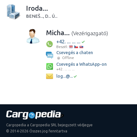
Iroda...
BENEŠ..., D... Ú...
Micha...
(Vezérigazgató)
+42. ... ... ...
Beszél:
Csevegés a chaten
Offline
Csevegés a WhatsApp-on
+42. ... ... ...
log...@...
Cargopedia a Cargopedia SRL bejegyzett védjegye
© 2014-2026 Összes jog fenntartva