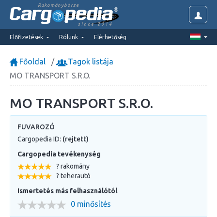
Rakománybörze
since 2014
Előfizetések
Rólunk
Elérhetőség
Főoldal
Tagok listája
MO TRANSPORT S.R.O.
MO TRANSPORT S.R.O.
FUVAROZÓ
Cargopedia ID:
(rejtett)
Cargopedia tevékenység
? rakomány
? teherautó
Ismertetés más felhasználótól
0 minősítés