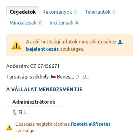
Cégadatok
Rakományok
Teherautók
?
?
Minősítések
Incidensek
0
0
Az elérhetőségi adatok megtekintéséhez
bejelentkezés
szükséges.
Adószám:
CZ 07456671
Társasági székhely:
Beneš..., D... Ú...
A VÁLLALAT MENEDZSMENTJE
Adminisztrátorok
Fili...
E szakasz megtekintéséhez
fizetett előfizetés
szükséges.