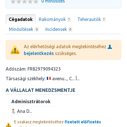
0 minősítés
Cégadatok
Rakományok
Teherautók
?
?
Minősítések
Incidensek
0
0
Az elérhetőségi adatok megtekintéséhez
bejelentkezés
szükséges.
Adószám:
FR82979094323
Társasági székhely:
avenu..., C... Î...
A VÁLLALAT MENEDZSMENTJE
Adminisztrátorok
Ana D...
E szakasz megtekintéséhez
fizetett előfizetés