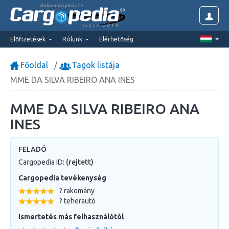
Rakománybörze
since 2014
Előfizetések
Rólunk
Elérhetőség
Főoldal
Tagok listája
MME DA SILVA RIBEIRO ANA INES
MME DA SILVA RIBEIRO ANA
INES
FELADÓ
Cargopedia ID:
(rejtett)
Cargopedia tevékenység
? rakomány
? teherautó
Ismertetés más felhasználótól