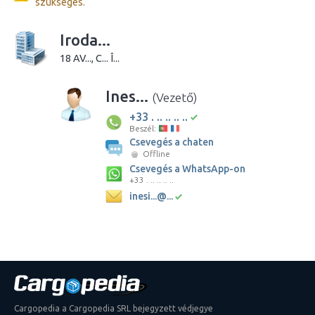
szükséges.
Iroda...
18 AV..., C... Î...
Ines...
(Vezető)
+33 . .. .. .. ..
Beszél:
Csevegés a chaten
Offline
Csevegés a WhatsApp-on
+33 . .. .. .. ..
inesi...@...
Cargopedia a Cargopedia SRL bejegyzett védjegye