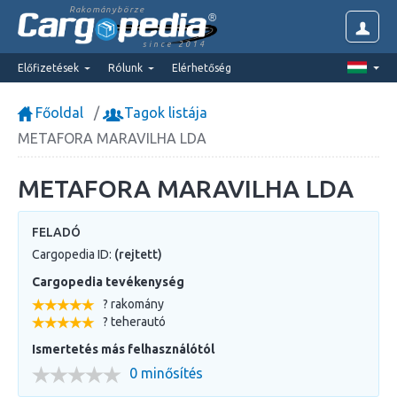
Rakománybörze
since 2014
Előfizetések
Rólunk
Elérhetőség
Főoldal
Tagok listája
METAFORA MARAVILHA LDA
METAFORA MARAVILHA LDA
FELADÓ
Cargopedia ID:
(rejtett)
Cargopedia tevékenység
? rakomány
? teherautó
Ismertetés más felhasználótól
0 minősítés