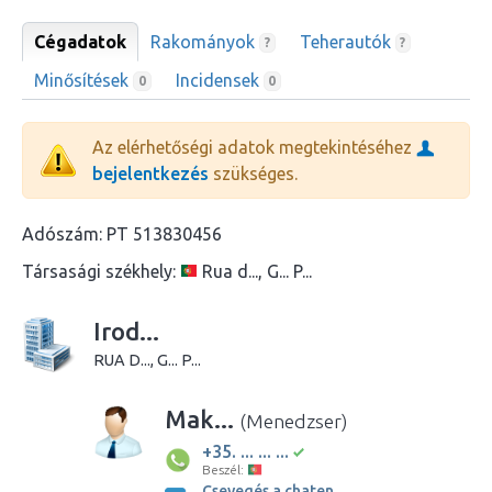
Cégadatok
Rakományok
Teherautók
?
?
Minősítések
Incidensek
0
0
Az elérhetőségi adatok megtekintéséhez
bejelentkezés
szükséges.
Adószám:
PT 513830456
Társasági székhely:
Rua d..., G... P...
Irod...
RUA D..., G... P...
Mak...
(Menedzser)
+35. ... ... ...
Beszél:
Csevegés a chaten